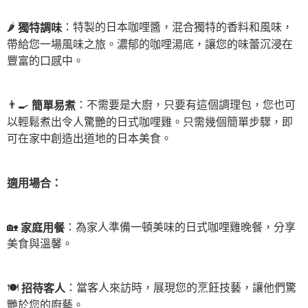
3.完整用戶服務條款，請詳閱以下連結：
https://oppay.tw/userRule
宅配滿千免運
【注意事項】
🌶️
：特製的日本咖哩醬，混合獨特的香料和風味，
獨特調味
每筆NT$100，滿NT$1,000(含以上)免運費
１．透過由恩沛科技股份有限公司提供之「AFTEE先享後付」服務完成之交
帶給您一場風味之旅。濃郁的咖哩湯底，讓您的味蕾沉浸在
易，需依本服務之必要範圍內提供個人資料，並將交易相關給付款項請求債
豐富的口感中。
權轉讓予恩沛科技股份有限公司。
２．關於個人資料處理事宜，請瀏覽以下網址：
https://aftee.tw/terms/#terms3
３．未成年的使用者請事先徵得法定代理人或監護人之同意方可使用
👨‍🍳
：不需要是大廚，只要有這個調理包，您也可
簡單易煮
「AFTEE先享後付」，若未經同意申辦者引起之損失，本公司不負相關責
以輕鬆煮出令人驚艷的日式咖哩雞。只需幾個簡單步驟，即
任。
４．使用「AFTEE先享後付」時，將依據個別帳號之用戶狀況，依本公司即
可在家中創造出道地的日本美食。
時審查核予不同之上限額度；若仍有額度不足之情形，本公司將視審查結果
請求用戶進行身份認證。
５．嚴禁一人註冊多個帳號或使用他人資訊註冊。若發現惡意使用之情形，
適用場合：
恩沛科技股份有限公司將有權停止該用戶之使用額度並採取法律行動。
🏡
：為家人準備一頓美味的日式咖哩雞晚餐，分享
家庭用餐
美食與溫馨。
🍽️
：當客人來訪時，展現您的烹飪技藝，讓他們驚
招待客人
艷於您的廚藝。