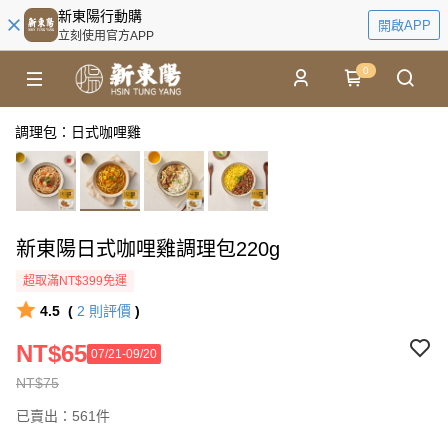
新東陽行動購
開啟APP
立刻使用官方APP
0
調理包：日式咖哩雞
新東陽日式咖哩雞調理包220g
超取滿NT$399免運
4.5
(
2
則評價
)
NT$65
07/21-09/20
NT$75
已賣出：561件