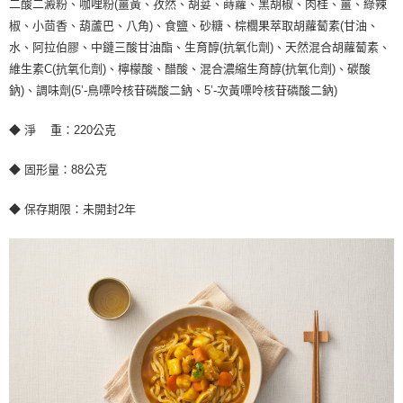
二酸二澱粉、咖哩粉(薑黃、孜然、胡荽、蒔蘿、黑胡椒、肉桂、薑、綠辣
椒、小茴香、葫蘆巴、八角)、食鹽、砂糖、棕櫚果萃取胡蘿蔔素(甘油、
水、阿拉伯膠、中鏈三酸甘油酯、生育醇(抗氧化劑)、天然混合胡蘿蔔素、
維生素C(抗氧化劑)、檸檬酸、醋酸、混合濃縮生育醇(抗氧化劑)、碳酸
鈉)、調味劑(5’-鳥嘌呤核苷磷酸二鈉、5’-次黃嘌呤核苷磷酸二鈉)
◆ 淨 重：220公克
◆ 固形量：88公克
◆ 保存期限：未開封2年