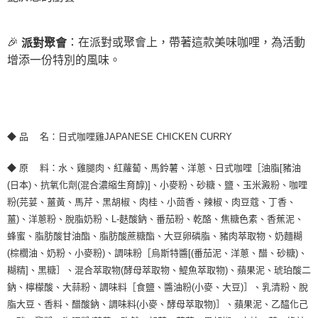
🎉
：在派對或聚會上，帶著這款美味咖哩，為活動
派對聚會
增添一份特別的風味。
◆ 品 名：日式咖哩雞JAPANESE CHICKEN CURRY
◆ 原 料：水、雞腿肉、紅蘿蔔、馬鈴薯、洋蔥、日式咖哩［油脂[豬油
(日本)、抗氧化劑(混合濃縮生育醇)]、小麥粉、砂糖、鹽、玉米澱粉、咖哩
粉(芫荽、薑黃、馬芹、黑胡椒、肉桂、小茴香、辣椒、肉豆蔻、丁香、
薑)、洋蔥粉、脫脂奶粉、L-麩酸鈉、番茄粉、乾酪、焦糖色素、香蕉泥、
蜂蜜、脂肪酸甘油酯、脂肪酸蔗糖酯、大豆卵磷脂、豬肉萃取物、奶麵糊
(棕櫚油、奶粉、小麥粉)、調味粉［烏斯特醬[(番茄泥、洋蔥、醋、砂糖)、
糊精]、黑糖］、混合萃取物(酵母萃取物、鯷魚萃取物)、蘋果泥、琥珀酸二
鈉、檸檬酸、大蒜粉、調味料［食鹽、醬油粉(小麥、大豆)］、乳清粉、脫
脂大豆、香料、醋酸鈉、調味料(小麥、酵母萃取物)］、蘋果泥、乙醯化己