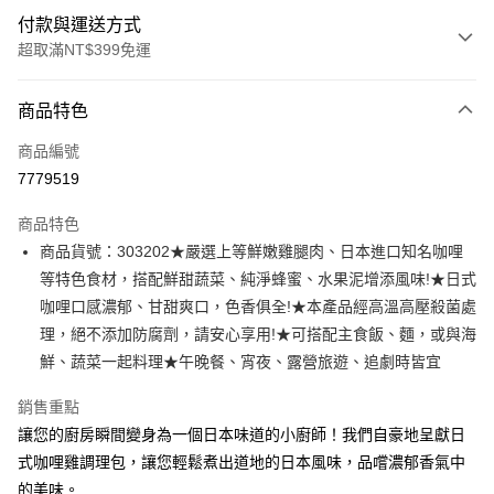
付款與運送方式
超取滿NT$399免運
付款方式
商品特色
信用卡一次付款
商品編號
信用卡分期付款
7779519
3 期 0 利率 每期
NT$25
21家銀行
商品特色
6 期 0 利率 每期
NT$12
21家銀行
合作金庫商業銀行
第一商業銀行
商品貨號：303202★嚴選上等鮮嫩雞腿肉、日本進口知名咖哩
華南商業銀行
彰化商業銀行
12 期 0 利率 每期
NT$6
21家銀行
合作金庫商業銀行
第一商業銀行
等特色食材，搭配鮮甜蔬菜、純淨蜂蜜、水果泥增添風味!★日式
上海商業儲蓄銀行
台北富邦商業銀行
華南商業銀行
彰化商業銀行
合作金庫商業銀行
第一商業銀行
LINE Pay
國泰世華商業銀行
兆豐國際商業銀行
咖哩口感濃郁、甘甜爽口，色香俱全!★本產品經高溫高壓殺菌處
上海商業儲蓄銀行
台北富邦商業銀行
華南商業銀行
彰化商業銀行
臺灣中小企業銀行
台中商業銀行
理，絕不添加防腐劑，請安心享用!★可搭配主食飯、麵，或與海
國泰世華商業銀行
兆豐國際商業銀行
Apple Pay
上海商業儲蓄銀行
台北富邦商業銀行
匯豐（台灣）商業銀行
華泰商業銀行
臺灣中小企業銀行
台中商業銀行
鮮、蔬菜一起料理★午晚餐、宵夜、露營旅遊、追劇時皆宜
國泰世華商業銀行
兆豐國際商業銀行
聯邦商業銀行
遠東國際商業銀行
匯豐（台灣）商業銀行
華泰商業銀行
街口支付
臺灣中小企業銀行
台中商業銀行
元大商業銀行
永豐商業銀行
銷售重點
聯邦商業銀行
遠東國際商業銀行
匯豐（台灣）商業銀行
華泰商業銀行
玉山商業銀行
星展（台灣）商業銀行
悠遊付
元大商業銀行
永豐商業銀行
讓您的廚房瞬間變身為一個日本味道的小廚師！我們自豪地呈獻日
聯邦商業銀行
遠東國際商業銀行
台新國際商業銀行
中國信託商業銀行
玉山商業銀行
星展（台灣）商業銀行
式咖哩雞調理包，讓您輕鬆煮出道地的日本風味，品嚐濃郁香氣中
元大商業銀行
永豐商業銀行
台灣樂天信用卡公司
全盈+PAY
台新國際商業銀行
中國信託商業銀行
玉山商業銀行
星展（台灣）商業銀行
的美味。