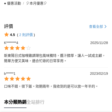
● 優惠活動
🎈本月優惠🎈
評價
查看全部
4.5
(
2
則評價
)
K********4
2025/11/28
新東陽日式咖哩雞調理包風味獨特，醬汁醇厚，讓人一試成主顧，
簡單方便又美味，適合忙碌的日常享用。
b******1
2023/02/19
口味不錯，很下飯。效期兩年，我收到的是可以放一年半的。
本分類熱銷
全站排行