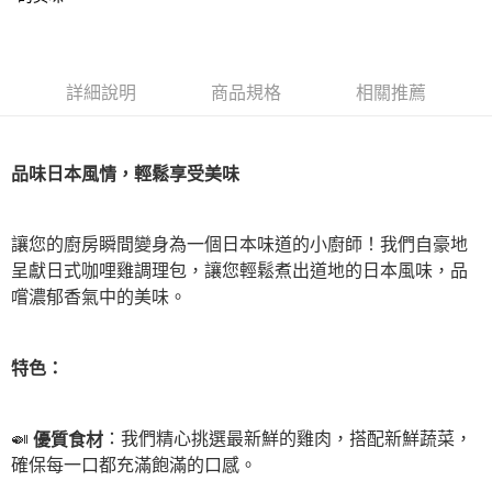
台灣樂天信用卡公司
台新國際商業銀行
中國信託商業銀行
大哥付你分期
台灣樂天信用卡公司
相關說明
【大哥付你分期使用說明】
AFTEE先享後付
1.本服務由台灣大哥大提供，台灣大哥大用戶可立即使用無須另外申請。
詳細說明
商品規格
相關推薦
2.付款方式選擇「大哥付你分期」，訂單成立後會自動跳轉到大哥付的交易
相關說明
流程，驗證手機門號後，選擇欲分期的期數、繳款截止日，確認付款後即完
【關於「AFTEE先享後付」】
成交易。
Hami Point
AFTEE先享後付是「在收到商品之後才付款」的支付方式。 讓您購物簡單
3.實際核准額度、可分期數及費用金額請依後續交易確認頁面所載為準。
品味日本風情，輕鬆享受美味
便利好安心！
相關說明
4.訂單成立30分鐘內，如未前往確認交易或遇審核未通過，訂單將自動取
１．簡單：不需註冊會員、不需綁卡、不需儲值。
「Hami Point」為中華電信所提供之點數服務，可於會員專區綁定中華電信
消。如遇「轉專審核」未通過狀況，表示未達大哥付你分期系統評分，恕無
２．便利：只要手機號碼，簡訊認證，即可結帳。
ATM付款
會員帳號後，即可在購物車使用 Hami Point 折抵消費金額 (1點等於1元)。
法說明評估內容。
３．安心：先確認商品／服務後，再付款。
讓您的廚房瞬間變身為一個日本味道的小廚師！我們自豪地
【繳款方式說明】
1.分期款項不併入電信帳單，「大哥付你分期」於每月結算日後寄送繳費提
呈獻日式咖哩雞調理包，讓您輕鬆煮出道地的日本風味，品
運送方式
【「AFTEE先享後付」結帳流程】
醒簡訊。
１．於結帳方式選擇「AFTEE先享後付」後，將跳轉至「AFTEE先享後付」
嚐濃郁香氣中的美味。
2.透過簡訊連結打開帳單後，可選擇「超商條碼／台灣大直營門市／銀行轉
付款後全家取貨
結帳頁面，進行簡訊認證並確認金額後，即可完成結帳。
帳／街口支付／iPASS MONEY」等通路繳費。
２．訂單成立數日內，您將收到繳費通知簡訊。
每筆NT$60，滿NT$399(含以上)免運費
３．收到繳費通知簡訊後14天內，點擊此簡訊中的連結，可透過四大超商／
【注意事項】
特色：
ATM／網路銀行／等多元方式進行付款，方視為交易完成。
付款後萊爾富取貨
1.本服務係由「台灣大哥大股份有限公司」（以下簡稱本公司）所提供，讓
※ 請注意：結帳手續完成當下不需立刻繳費，但若您需要取消訂單，請聯絡
用戶於交易時，得透過本服務購買商品或服務，並由商店將買賣／分期付款
每筆NT$60，滿NT$399(含以上)免運費
購買商品的店家。未經商家同意取消之訂單仍視為有效，需透過AFTEE先享
買賣價金債權讓與本公司後，依約使用本公司帳單繳交帳款。
後付繳納相關費用。
🍛
：我們精心挑選最新鮮的雞肉，搭配新鮮蔬菜，
優質食材
2.基於同意付款使用「大哥付你分期」之契約關係目的，商店將以您的個人
付款後7-11取貨
※ 交易是否成功請以「AFTEE先享後付 」之結帳頁面顯示為準，若有關於
資料（包含姓名、電話或地址）提供予台灣大哥大進項蒐集、處理及利用，
確保每一口都充滿飽滿的口感。
是否繳費成功／繳費後需取消欲退款等相關疑問，請聯繫「AFTEE先享後付
每筆NT$60，滿NT$399(含以上)免運費
由本公司與您本人進行分期帳單所需資料之確認、核對及更正。
客戶支援中心」
https://netprotections.freshdesk.com/support/home