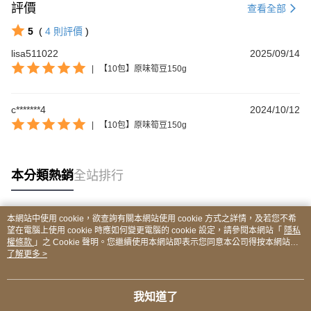
評價
查看全部
5
(
4
則評價
)
lisa511022
2025/09/14
|
【10包】原味筍豆150g
c*******4
2024/10/12
|
【10包】原味筍豆150g
本分類熱銷
全站排行
本網站中使用 cookie，欲查詢有關本網站使用 cookie 方式之詳情，及若您不希
熱門標籤
望在電腦上使用 cookie 時應如何變更電腦的 cookie 設定，請參閱本網站「
隱私
權條款
」之 Cookie 聲明。您繼續使用本網站即表示您同意本公司得按本網站使
用條款之 Cookie 聲明使用 cookie。
了解更多 >
我知道了