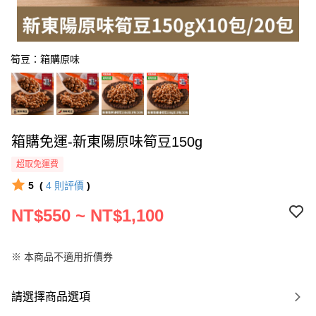
筍豆：箱購原味
箱購免運-新東陽原味筍豆150g
超取免運費
5
(
4
則評價
)
NT$550 ~ NT$1,100
※ 本商品不適用折價券
請選擇商品選項