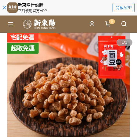
新東陽行動購
開啟APP
立刻使用官方APP
0
1
/
3