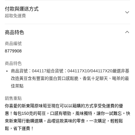
付款與運送方式
超取免運費
付款方式
商品特色
信用卡一次付款
商品編號
信用卡分期付款
8779908
3 期 0 利率 每期
NT$183
21家銀行
商品特色
6 期 0 利率 每期
NT$91
21家銀行
合作金庫商業銀行
第一商業銀行
商品貨號：044117組合貨號：044117X10/044117X20嚴選非基
華南商業銀行
彰化商業銀行
12 期 0 利率 每期
NT$45
21家銀行
合作金庫商業銀行
第一商業銀行
改造黃豆含有豐富的蛋白質口感鬆脆、香氣十足聊天、喝茶的最
上海商業儲蓄銀行
台北富邦商業銀行
華南商業銀行
彰化商業銀行
合作金庫商業銀行
第一商業銀行
LINE Pay
國泰世華商業銀行
兆豐國際商業銀行
佳茶點
上海商業儲蓄銀行
台北富邦商業銀行
華南商業銀行
彰化商業銀行
臺灣中小企業銀行
台中商業銀行
國泰世華商業銀行
兆豐國際商業銀行
Apple Pay
上海商業儲蓄銀行
台北富邦商業銀行
銷售重點
匯豐（台灣）商業銀行
華泰商業銀行
臺灣中小企業銀行
台中商業銀行
國泰世華商業銀行
兆豐國際商業銀行
聯邦商業銀行
遠東國際商業銀行
你喜愛的新東陽原味筍豆現在可以以箱購的方式享受免運費的優
匯豐（台灣）商業銀行
華泰商業銀行
街口支付
臺灣中小企業銀行
台中商業銀行
元大商業銀行
永豐商業銀行
惠！每包150克的筍豆，口感有嚼勁，風味獨特，讓你一試難忘。快
聯邦商業銀行
遠東國際商業銀行
匯豐（台灣）商業銀行
華泰商業銀行
玉山商業銀行
星展（台灣）商業銀行
悠遊付
元大商業銀行
永豐商業銀行
來新東陽行動購選購，品嚐這款美味的零食，一次購足，輕輕鬆
聯邦商業銀行
遠東國際商業銀行
台新國際商業銀行
中國信託商業銀行
玉山商業銀行
星展（台灣）商業銀行
鬆，省下運費！
元大商業銀行
永豐商業銀行
台灣樂天信用卡公司
全盈+PAY
台新國際商業銀行
中國信託商業銀行
玉山商業銀行
星展（台灣）商業銀行