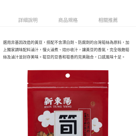
台灣樂天信用卡公司
台新國際商業銀行
中國信託商業銀行
大哥付你分期
台灣樂天信用卡公司
相關說明
詳細說明
商品規格
相關推薦
【大哥付你分期使用說明】
AFTEE先享後付
1.本服務由台灣大哥大提供，台灣大哥大用戶可立即使用無須另外申請。
2.付款方式選擇「大哥付你分期」，訂單成立後會自動跳轉到大哥付的交易
相關說明
流程，驗證手機門號後，選擇欲分期的期數、繳款截止日，確認付款後即完
【關於「AFTEE先享後付」】
選用非基因改造的黃豆，搭配不含漂白劑、防腐劑的台灣筍絲為原料，加
成交易。
Hami Point
AFTEE先享後付是「在收到商品之後才付款」的支付方式。 讓您購物簡單
3.實際核准額度、可分期數及費用金額請依後續交易確認頁面所載為準。
上獨家調味配料滷汁，慢火滷煮、焙炒收汁，讓黃豆的香氣，完全吸飽筍
便利好安心！
相關說明
4.訂單成立30分鐘內，如未前往確認交易或遇審核未通過，訂單將自動取
１．簡單：不需註冊會員、不需綁卡、不需儲值。
絲及滷汁並封存美味。筍豆的豆香和筍香的完美融合，口感風味十足。
「Hami Point」為中華電信所提供之點數服務，可於會員專區綁定中華電信
消。如遇「轉專審核」未通過狀況，表示未達大哥付你分期系統評分，恕無
２．便利：只要手機號碼，簡訊認證，即可結帳。
ATM付款
會員帳號後，即可在購物車使用 Hami Point 折抵消費金額 (1點等於1元)。
法說明評估內容。
３．安心：先確認商品／服務後，再付款。
【繳款方式說明】
1.分期款項不併入電信帳單，「大哥付你分期」於每月結算日後寄送繳費提
運送方式
【「AFTEE先享後付」結帳流程】
醒簡訊。
１．於結帳方式選擇「AFTEE先享後付」後，將跳轉至「AFTEE先享後付」
2.透過簡訊連結打開帳單後，可選擇「超商條碼／台灣大直營門市／銀行轉
全家免運
結帳頁面，進行簡訊認證並確認金額後，即可完成結帳。
帳／街口支付／iPASS MONEY」等通路繳費。
２．訂單成立數日內，您將收到繳費通知簡訊。
免運費
３．收到繳費通知簡訊後14天內，點擊此簡訊中的連結，可透過四大超商／
【注意事項】
ATM／網路銀行／等多元方式進行付款，方視為交易完成。
萊爾富免運
1.本服務係由「台灣大哥大股份有限公司」（以下簡稱本公司）所提供，讓
※ 請注意：結帳手續完成當下不需立刻繳費，但若您需要取消訂單，請聯絡
用戶於交易時，得透過本服務購買商品或服務，並由商店將買賣／分期付款
免運費
購買商品的店家。未經商家同意取消之訂單仍視為有效，需透過AFTEE先享
買賣價金債權讓與本公司後，依約使用本公司帳單繳交帳款。
後付繳納相關費用。
2.基於同意付款使用「大哥付你分期」之契約關係目的，商店將以您的個人
7-11免運
※ 交易是否成功請以「AFTEE先享後付 」之結帳頁面顯示為準，若有關於
資料（包含姓名、電話或地址）提供予台灣大哥大進項蒐集、處理及利用，
是否繳費成功／繳費後需取消欲退款等相關疑問，請聯繫「AFTEE先享後付
免運費
由本公司與您本人進行分期帳單所需資料之確認、核對及更正。