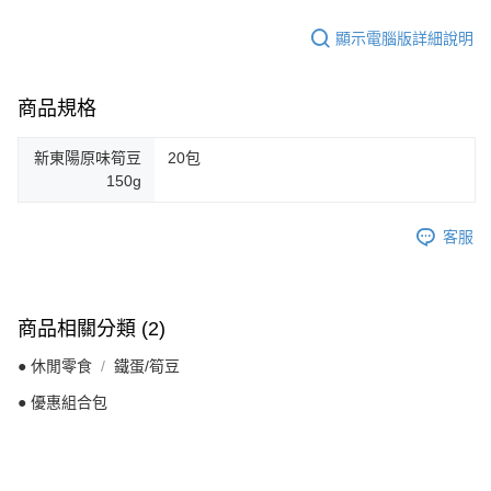
顯示電腦版詳細說明
商品規格
新東陽原味筍豆
20包
150g
客服
商品相關分類 (2)
● 休閒零食
鐵蛋/筍豆
● 優惠組合包