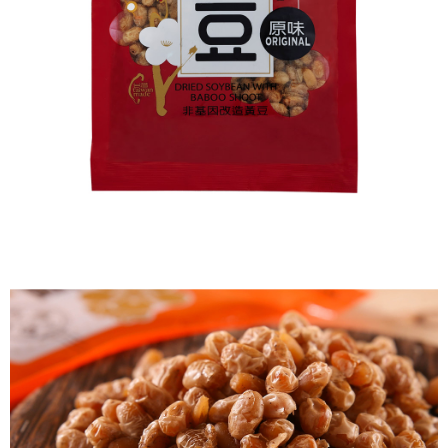
客戶支援中心」
https://netprotections.freshdesk.com/support/home
3.完整用戶服務條款，請詳閱以下連結：
https://oppay.tw/userRule
宅配滿千免運
【注意事項】
每筆NT$100，滿NT$1,000(含以上)免運費
１．透過由恩沛科技股份有限公司提供之「AFTEE先享後付」服務完成之交
易，需依本服務之必要範圍內提供個人資料，並將交易相關給付款項請求債
宅配免運
權轉讓予恩沛科技股份有限公司。
２．關於個人資料處理事宜，請瀏覽以下網址：
免運費
https://aftee.tw/terms/#terms3
３．未成年的使用者請事先徵得法定代理人或監護人之同意方可使用
「AFTEE先享後付」，若未經同意申辦者引起之損失，本公司不負相關責
任。
４．使用「AFTEE先享後付」時，將依據個別帳號之用戶狀況，依本公司即
時審查核予不同之上限額度；若仍有額度不足之情形，本公司將視審查結果
請求用戶進行身份認證。
５．嚴禁一人註冊多個帳號或使用他人資訊註冊。若發現惡意使用之情形，
恩沛科技股份有限公司將有權停止該用戶之使用額度並採取法律行動。