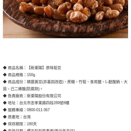
◆ 商品名稱：【新東陽】原味筍豆
◆ 商品規格：150g
◆ 商品成份：精選黃豆(非基因改造)、蔗糖、竹筍、食用鹽、L-麩酸鈉、大
茴、己二烯酸(防腐劑)。
◆ 負責廠商：新東陽股份有限公司
◆ 地址：台北市忠孝東路四段289號8樓
◆ 服務專線：0800-011-367
◆ 原產地：台灣
◆ 保存期限：180天
◆ 有效日期：標示於包裝表面(西元年月日)