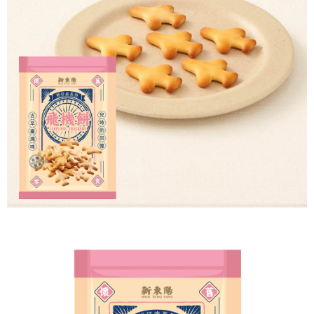
AFTEE先享後付
1.本服務由台灣大哥大提供，台灣大哥大用戶可立即使用無須另外申請。
2.付款方式選擇「大哥付你分期」，訂單成立後會自動跳轉到大哥付的交易
相關說明
流程，驗證手機門號後，選擇欲分期的期數、繳款截止日，確認付款後即完
【關於「AFTEE先享後付」】
成交易。
Hami Point
AFTEE先享後付是「在收到商品之後才付款」的支付方式。 讓您購物簡單
3.實際核准額度、可分期數及費用金額請依後續交易確認頁面所載為準。
便利好安心！
相關說明
4.訂單成立30分鐘內，如未前往確認交易或遇審核未通過，訂單將自動取
１．簡單：不需註冊會員、不需綁卡、不需儲值。
「Hami Point」為中華電信所提供之點數服務，可於會員專區綁定中華電信
消。如遇「轉專審核」未通過狀況，表示未達大哥付你分期系統評分，恕無
２．便利：只要手機號碼，簡訊認證，即可結帳。
ATM付款
會員帳號後，即可在購物車使用 Hami Point 折抵消費金額 (1點等於1元)。
法說明評估內容。
３．安心：先確認商品／服務後，再付款。
【繳款方式說明】
1.分期款項不併入電信帳單，「大哥付你分期」於每月結算日後寄送繳費提
運送方式
【「AFTEE先享後付」結帳流程】
醒簡訊。
１．於結帳方式選擇「AFTEE先享後付」後，將跳轉至「AFTEE先享後付」
2.透過簡訊連結打開帳單後，可選擇「超商條碼／台灣大直營門市／銀行轉
付款後全家取貨
結帳頁面，進行簡訊認證並確認金額後，即可完成結帳。
帳／街口支付／iPASS MONEY」等通路繳費。
２．訂單成立數日內，您將收到繳費通知簡訊。
每筆NT$60，滿NT$399(含以上)免運費
３．收到繳費通知簡訊後14天內，點擊此簡訊中的連結，可透過四大超商／
【注意事項】
ATM／網路銀行／等多元方式進行付款，方視為交易完成。
付款後萊爾富取貨
1.本服務係由「台灣大哥大股份有限公司」（以下簡稱本公司）所提供，讓
※ 請注意：結帳手續完成當下不需立刻繳費，但若您需要取消訂單，請聯絡
用戶於交易時，得透過本服務購買商品或服務，並由商店將買賣／分期付款
每筆NT$60，滿NT$399(含以上)免運費
購買商品的店家。未經商家同意取消之訂單仍視為有效，需透過AFTEE先享
買賣價金債權讓與本公司後，依約使用本公司帳單繳交帳款。
後付繳納相關費用。
2.基於同意付款使用「大哥付你分期」之契約關係目的，商店將以您的個人
付款後7-11取貨
※ 交易是否成功請以「AFTEE先享後付 」之結帳頁面顯示為準，若有關於
資料（包含姓名、電話或地址）提供予台灣大哥大進項蒐集、處理及利用，
是否繳費成功／繳費後需取消欲退款等相關疑問，請聯繫「AFTEE先享後付
每筆NT$60，滿NT$399(含以上)免運費
由本公司與您本人進行分期帳單所需資料之確認、核對及更正。
客戶支援中心」
https://netprotections.freshdesk.com/support/home
3.完整用戶服務條款，請詳閱以下連結：
https://oppay.tw/userRule
宅配滿千免運
【注意事項】
每筆NT$100，滿NT$1,000(含以上)免運費
１．透過由恩沛科技股份有限公司提供之「AFTEE先享後付」服務完成之交