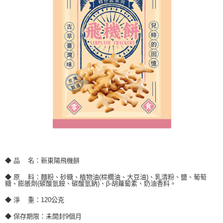
易，需依本服務之必要範圍內提供個人資料，並將交易相關給付款項請求債
權轉讓予恩沛科技股份有限公司。
２．關於個人資料處理事宜，請瀏覽以下網址：
https://aftee.tw/terms/#terms3
３．未成年的使用者請事先徵得法定代理人或監護人之同意方可使用
「AFTEE先享後付」，若未經同意申辦者引起之損失，本公司不負相關責
任。
４．使用「AFTEE先享後付」時，將依據個別帳號之用戶狀況，依本公司即
時審查核予不同之上限額度；若仍有額度不足之情形，本公司將視審查結果
請求用戶進行身份認證。
５．嚴禁一人註冊多個帳號或使用他人資訊註冊。若發現惡意使用之情形，
恩沛科技股份有限公司將有權停止該用戶之使用額度並採取法律行動。
◆ 品 名：新東陽飛機餅
◆ 原 料：麵粉、砂糖、植物油(棕櫚油、大豆油)、乳清粉、鹽、葡萄
糖、膨脹劑(碳酸氫銨、碳酸氫鈉)、β-胡蘿蔔素、奶油香料。
◆ 淨 重：120公克
◆ 保存期限：未開封9個月