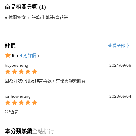
商品相關分類 (1)
● 休閒零食
餅乾/牛軋餅/雪花餅
評價
查看全部
5
(
4
則評價
)
hi.yousheng
2024/09/06
因為好吃小朋友非常喜歡，有優惠趕緊購買
jenhowhuang
2023/05/04
CP值高
本分類熱銷
全站排行