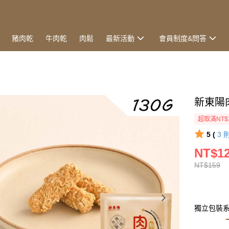
豬肉乾
牛肉乾
肉鬆
最新活動
會員制度&問答
新東陽肉
超取滿NT$
5 (
3
NT$1
NT$159
獨立包裝