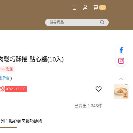
0
鬆巧酥捲-點心麵(10入)
399免運
則評價
)
29
07/21-09/20
已賣出：343件
系列：點心麵肉鬆巧酥捲