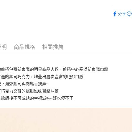
華南商
臺灣中
國泰世
Apple Pay
上海商
匯豐（
● 休閒零
臺灣中
國泰世
分享
聯邦商
匯豐（
街口支付
● 優惠活
臺灣中
元大商
聯邦商
匯豐（
玉山商
悠遊付
元大商
聯邦商
台新國
玉山商
元大商
台灣樂
全盈+PAY
台新國
玉山商
說明
商品規格
相關推薦
台灣樂
台新國
大哥付你
台灣樂
相關說明
【大哥付
AFTEE先
1.本服務
的煎捲包覆新東陽的明星商品肉鬆，煎捲中心塞滿新東陽肉鬆
2.付款方
相關說明
特選的起司巧克力，堆疊出層次豐富的絕妙口感
流程，驗
【關於「A
咬下濃郁起司與肉鬆香撲鼻~
Hami Poin
完成交易
AFTEE
3.實際核
便利好安
著巧克力交融的鹹甜滋味衝擊味蕾
相關說明
4.訂單成
１．簡單
「Hami
茶餘飯後不可或缺的幸福滋味~好吃停不了!
消。如遇
ATM付款
２．便利
信會員帳號後
無法說明
３．安心
元)。
【繳款方
1.分期款
【「AFT
運送方式
醒簡訊。
１．於結帳
2.透過簡
付」結帳
付款後全