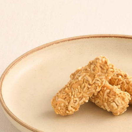
帳／街口支
２．訂單
３．收到繳
每筆NT$6
【注意事
／ATM／
1.本服務
※ 請注意
付款後萊
用戶於交
絡購買商品
每筆NT$6
款買賣價
先享後付
2.基於同
※ 交易是
付款後7-1
資料（包
是否繳費成
用，由本
付客戶支
每筆NT$6
3.完整用
【注意事
宅配滿千
１．透過由
每筆NT$1
交易，需
求債權轉
２．關於
https://aft
３．未成
「AFTE
任。
４．使用「
即時審查
結果請求
５．嚴禁
形，恩沛
動。