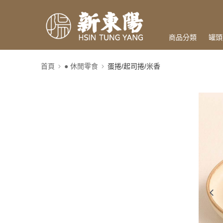
商品分類
罐頭
首頁
● 休閒零食
蛋捲/起司捲/米香