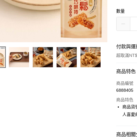
數量
付款與運
超取滿NT$
付款方式
商品特色
信用卡一
商品編號
6888405
信用卡分
商品特色
3 期 
商品貨
6 期 
合作金
人喜愛
華南商
12 期
合作金
上海商
華南商
合作金
LINE Pay
國泰世
商品相關分
上海商