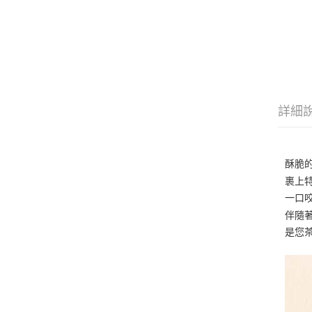
詳細
酥脆
裹上
一口
伴隨
是您