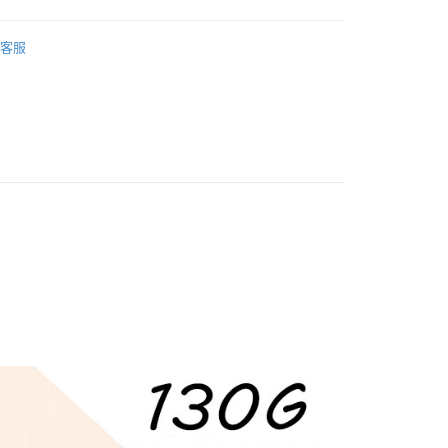
業銀行
彰化商業銀行
小企業銀行
台中商業銀行
華商業銀行
兆豐國際商業銀行
業儲蓄銀行
台北富邦商業銀行
台灣）商業銀行
華泰商業銀行
食
蛋捲/起司捲/米香
小企業銀行
台中商業銀行
華商業銀行
兆豐國際商業銀行
客服
業銀行
遠東國際商業銀行
台灣）商業銀行
華泰商業銀行
動
🎈本月優惠🎈
小企業銀行
台中商業銀行
業銀行
永豐商業銀行
業銀行
遠東國際商業銀行
台灣）商業銀行
華泰商業銀行
業銀行
星展（台灣）商業銀行
業銀行
永豐商業銀行
業銀行
遠東國際商業銀行
際商業銀行
中國信託商業銀行
業銀行
星展（台灣）商業銀行
業銀行
永豐商業銀行
天信用卡公司
際商業銀行
中國信託商業銀行
業銀行
星展（台灣）商業銀行
天信用卡公司
際商業銀行
中國信託商業銀行
分期
天信用卡公司
你分期使用說明】
享後付
由台灣大哥大提供，台灣大哥大用戶可立即使用無須另外申請。
式選擇「大哥付你分期」，訂單成立後會自動跳轉到大哥付的交易
證手機門號後，選擇欲分期的期數、繳款截止日，確認付款後即
FTEE先享後付」】
t
。
先享後付是「在收到商品之後才付款」的支付方式。 讓您購物簡單
准額度、可分期數及費用金額請依後續交易確認頁面所載為準。
心！
立30分鐘內，如未前往確認交易或遇審核未通過，訂單將自動取
：不需註冊會員、不需綁卡、不需儲值。
 Point」為中華電信所提供之點數服務，可於會員專區綁定中華電
「轉專審核」未通過狀況，表示未達大哥付你分期系統評分，恕
：只要手機號碼，簡訊認證，即可結帳。
，即可在購物車使用 Hami Point 折抵消費金額 (1點等於1
評估內容。
：先確認商品／服務後，再付款。
式說明】
項不併入電信帳單，「大哥付你分期」於每月結算日後寄送繳費提
EE先享後付」結帳流程】
方式選擇「AFTEE先享後付」後，將跳轉至「AFTEE先享後
訊連結打開帳單後，可選擇「超商條碼／台灣大直營門市／銀行轉
頁面，進行簡訊認證並確認金額後，即可完成結帳。
家取貨