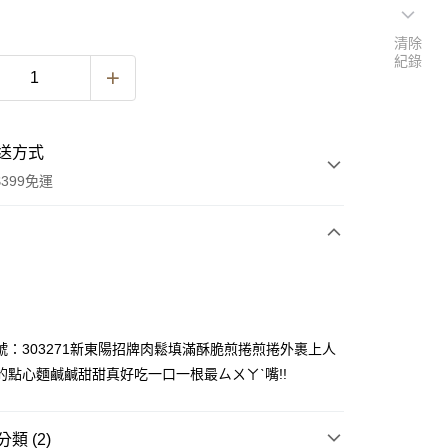
清除
紀錄
送方式
399免運
次付款
期付款
0 利率 每期
NT$53
21家銀行
號：303271新東陽招牌肉鬆填滿酥脆煎捲煎捲外裹上人
0 利率 每期
NT$26
21家銀行
庫商業銀行
第一商業銀行
的點心麵鹹鹹甜甜真好吃一口一根最ㄙㄨㄚˋ嘴!!
業銀行
彰化商業銀行
 0 利率 每期
NT$13
21家銀行
庫商業銀行
第一商業銀行
業儲蓄銀行
台北富邦商業銀行
業銀行
彰化商業銀行
庫商業銀行
第一商業銀行
華商業銀行
兆豐國際商業銀行
類 (2)
業儲蓄銀行
台北富邦商業銀行