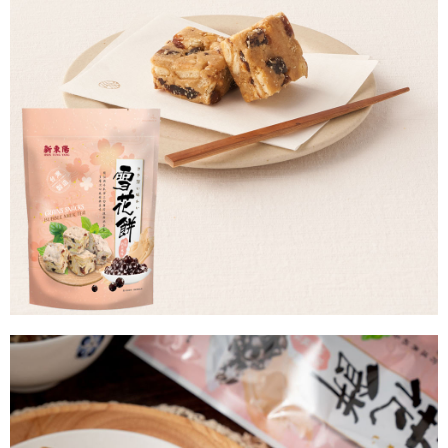
AFTEE先享後付
1.本服務由台灣大哥大提供，台灣大哥大用戶可立即使用無須另外申請。
2.付款方式選擇「大哥付你分期」，訂單成立後會自動跳轉到大哥付的交易
相關說明
流程，驗證手機門號後，選擇欲分期的期數、繳款截止日，確認付款後即完
【關於「AFTEE先享後付」】
成交易。
Hami Point
AFTEE先享後付是「在收到商品之後才付款」的支付方式。 讓您購物簡單
3.實際核准額度、可分期數及費用金額請依後續交易確認頁面所載為準。
便利好安心！
相關說明
4.訂單成立30分鐘內，如未前往確認交易或遇審核未通過，訂單將自動取
１．簡單：不需註冊會員、不需綁卡、不需儲值。
「Hami Point」為中華電信所提供之點數服務，可於會員專區綁定中華電信
消。如遇「轉專審核」未通過狀況，表示未達大哥付你分期系統評分，恕無
２．便利：只要手機號碼，簡訊認證，即可結帳。
ATM付款
會員帳號後，即可在購物車使用 Hami Point 折抵消費金額 (1點等於1元)。
法說明評估內容。
３．安心：先確認商品／服務後，再付款。
【繳款方式說明】
1.分期款項不併入電信帳單，「大哥付你分期」於每月結算日後寄送繳費提
運送方式
【「AFTEE先享後付」結帳流程】
醒簡訊。
１．於結帳方式選擇「AFTEE先享後付」後，將跳轉至「AFTEE先享後付」
2.透過簡訊連結打開帳單後，可選擇「超商條碼／台灣大直營門市／銀行轉
付款後全家取貨
結帳頁面，進行簡訊認證並確認金額後，即可完成結帳。
帳／街口支付／iPASS MONEY」等通路繳費。
２．訂單成立數日內，您將收到繳費通知簡訊。
每筆NT$60，滿NT$399(含以上)免運費
３．收到繳費通知簡訊後14天內，點擊此簡訊中的連結，可透過四大超商／
【注意事項】
ATM／網路銀行／等多元方式進行付款，方視為交易完成。
付款後萊爾富取貨
1.本服務係由「台灣大哥大股份有限公司」（以下簡稱本公司）所提供，讓
※ 請注意：結帳手續完成當下不需立刻繳費，但若您需要取消訂單，請聯絡
用戶於交易時，得透過本服務購買商品或服務，並由商店將買賣／分期付款
每筆NT$60，滿NT$399(含以上)免運費
購買商品的店家。未經商家同意取消之訂單仍視為有效，需透過AFTEE先享
買賣價金債權讓與本公司後，依約使用本公司帳單繳交帳款。
後付繳納相關費用。
2.基於同意付款使用「大哥付你分期」之契約關係目的，商店將以您的個人
付款後7-11取貨
※ 交易是否成功請以「AFTEE先享後付 」之結帳頁面顯示為準，若有關於
資料（包含姓名、電話或地址）提供予台灣大哥大進項蒐集、處理及利用，
是否繳費成功／繳費後需取消欲退款等相關疑問，請聯繫「AFTEE先享後付
每筆NT$60，滿NT$399(含以上)免運費
由本公司與您本人進行分期帳單所需資料之確認、核對及更正。
客戶支援中心」
https://netprotections.freshdesk.com/support/home
3.完整用戶服務條款，請詳閱以下連結：
https://oppay.tw/userRule
宅配滿千免運
【注意事項】
每筆NT$100，滿NT$1,000(含以上)免運費
１．透過由恩沛科技股份有限公司提供之「AFTEE先享後付」服務完成之交