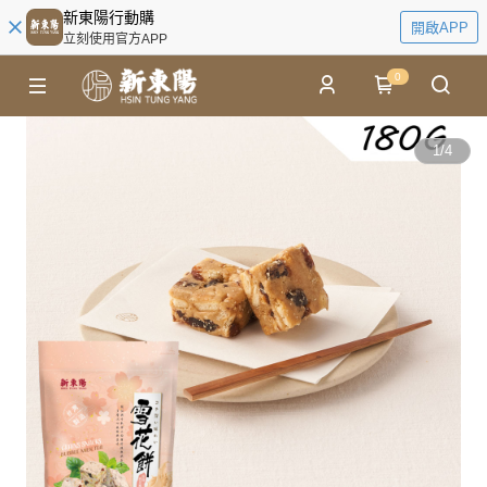
新東陽行動購
開啟APP
立刻使用官方APP
0
1
/
4