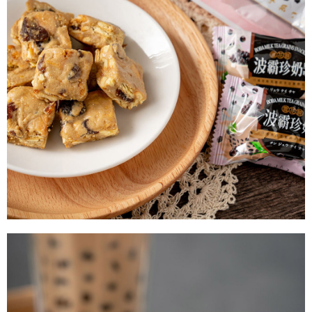
易，需依本服務之必要範圍內提供個人資料，並將交易相關給付款項請求債
權轉讓予恩沛科技股份有限公司。
２．關於個人資料處理事宜，請瀏覽以下網址：
https://aftee.tw/terms/#terms3
３．未成年的使用者請事先徵得法定代理人或監護人之同意方可使用
「AFTEE先享後付」，若未經同意申辦者引起之損失，本公司不負相關責
任。
４．使用「AFTEE先享後付」時，將依據個別帳號之用戶狀況，依本公司即
時審查核予不同之上限額度；若仍有額度不足之情形，本公司將視審查結果
請求用戶進行身份認證。
５．嚴禁一人註冊多個帳號或使用他人資訊註冊。若發現惡意使用之情形，
恩沛科技股份有限公司將有權停止該用戶之使用額度並採取法律行動。