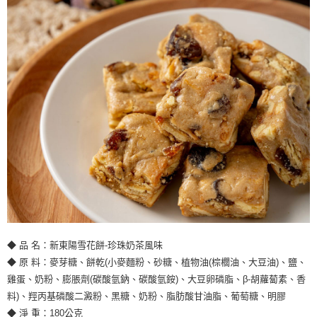
◆ 品 名：新東陽雪花餅-珍珠奶茶風味
◆ 原 料：麥芽糖、餅乾(小麥麵粉、砂糖、植物油(棕櫚油、大豆油)、鹽、
雞蛋、奶粉、膨脹劑(碳酸氫鈉、碳酸氫銨)、大豆卵磷脂、β-胡蘿蔔素、香
料)、羥丙基磷酸二澱粉、黑糖、奶粉、脂肪酸甘油脂、葡萄糖、明膠
◆ 淨 重：180公克