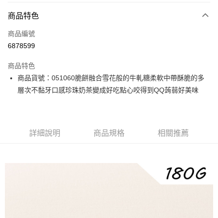
付款方式
商品特色
信用卡一次付款
商品編號
信用卡分期付款
6878599
3 期 0 利率 每期
NT$46
21家銀行
商品特色
6 期 0 利率 每期
NT$23
21家銀行
合作金庫商業銀行
第一商業銀行
商品貨號：051060脆餅融合雪花般的牛軋糖柔軟中帶酥脆的多
華南商業銀行
彰化商業銀行
12 期 0 利率 每期
NT$11
21家銀行
合作金庫商業銀行
第一商業銀行
層次不黏牙口感珍珠奶茶變成好吃點心咬得到QQ蒟蒻好美味
上海商業儲蓄銀行
台北富邦商業銀行
華南商業銀行
彰化商業銀行
合作金庫商業銀行
第一商業銀行
LINE Pay
國泰世華商業銀行
兆豐國際商業銀行
上海商業儲蓄銀行
台北富邦商業銀行
華南商業銀行
彰化商業銀行
臺灣中小企業銀行
台中商業銀行
國泰世華商業銀行
兆豐國際商業銀行
Apple Pay
上海商業儲蓄銀行
台北富邦商業銀行
匯豐（台灣）商業銀行
華泰商業銀行
臺灣中小企業銀行
台中商業銀行
國泰世華商業銀行
兆豐國際商業銀行
聯邦商業銀行
遠東國際商業銀行
詳細說明
商品規格
相關推薦
匯豐（台灣）商業銀行
華泰商業銀行
街口支付
臺灣中小企業銀行
台中商業銀行
元大商業銀行
永豐商業銀行
聯邦商業銀行
遠東國際商業銀行
匯豐（台灣）商業銀行
華泰商業銀行
玉山商業銀行
星展（台灣）商業銀行
悠遊付
元大商業銀行
永豐商業銀行
聯邦商業銀行
遠東國際商業銀行
台新國際商業銀行
中國信託商業銀行
玉山商業銀行
星展（台灣）商業銀行
元大商業銀行
永豐商業銀行
台灣樂天信用卡公司
全盈+PAY
台新國際商業銀行
中國信託商業銀行
玉山商業銀行
星展（台灣）商業銀行
台灣樂天信用卡公司
台新國際商業銀行
中國信託商業銀行
大哥付你分期
台灣樂天信用卡公司
相關說明
【大哥付你分期使用說明】