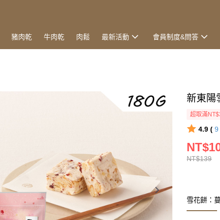
豬肉乾
牛肉乾
肉鬆
最新活動
會員制度&問答
新東陽雪
超取滿NT$
4.9 (
NT$1
NT$139
雪花餅：