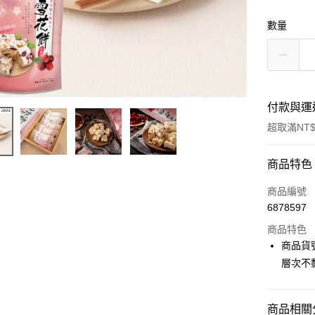
數量
付款與運
超取滿NT$
付款方式
商品特色
信用卡一
商品編號
6878597
信用卡分
商品特色
3 期 
商品貨
6 期 
合作金
層次不
華南商
12 期
合作金
上海商
華南商
合作金
LINE Pay
國泰世
商品相關分
上海商