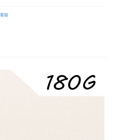
業銀行
彰化商業銀行
小企業銀行
台中商業銀行
華商業銀行
兆豐國際商業銀行
業儲蓄銀行
台北富邦商業銀行
台灣）商業銀行
華泰商業銀行
食
餅乾/牛軋餅/雪花餅
小企業銀行
台中商業銀行
華商業銀行
兆豐國際商業銀行
客服
業銀行
遠東國際商業銀行
台灣）商業銀行
華泰商業銀行
動
🎈本月優惠🎈
小企業銀行
台中商業銀行
業銀行
永豐商業銀行
業銀行
遠東國際商業銀行
台灣）商業銀行
華泰商業銀行
業銀行
星展（台灣）商業銀行
食
牛軋糖風味
業銀行
永豐商業銀行
業銀行
遠東國際商業銀行
際商業銀行
中國信託商業銀行
業銀行
星展（台灣）商業銀行
業銀行
永豐商業銀行
天信用卡公司
際商業銀行
中國信託商業銀行
業銀行
星展（台灣）商業銀行
天信用卡公司
際商業銀行
中國信託商業銀行
分期
天信用卡公司
你分期使用說明】
享後付
由台灣大哥大提供，台灣大哥大用戶可立即使用無須另外申請。
式選擇「大哥付你分期」，訂單成立後會自動跳轉到大哥付的交易
證手機門號後，選擇欲分期的期數、繳款截止日，確認付款後即
FTEE先享後付」】
t
。
先享後付是「在收到商品之後才付款」的支付方式。 讓您購物簡單
准額度、可分期數及費用金額請依後續交易確認頁面所載為準。
心！
立30分鐘內，如未前往確認交易或遇審核未通過，訂單將自動取
：不需註冊會員、不需綁卡、不需儲值。
 Point」為中華電信所提供之點數服務，可於會員專區綁定中華電
「轉專審核」未通過狀況，表示未達大哥付你分期系統評分，恕
：只要手機號碼，簡訊認證，即可結帳。
，即可在購物車使用 Hami Point 折抵消費金額 (1點等於1
評估內容。
：先確認商品／服務後，再付款。
式說明】
項不併入電信帳單，「大哥付你分期」於每月結算日後寄送繳費提
EE先享後付」結帳流程】
方式選擇「AFTEE先享後付」後，將跳轉至「AFTEE先享後
訊連結打開帳單後，可選擇「超商條碼／台灣大直營門市／銀行轉
頁面，進行簡訊認證並確認金額後，即可完成結帳。
家取貨