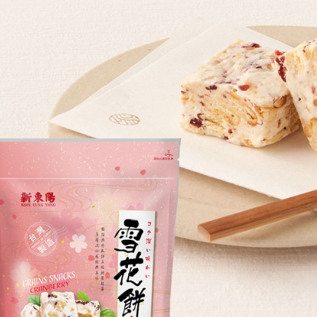
帳／街口支
２．訂單
３．收到繳
每筆NT$6
【注意事
／ATM／
1.本服務
※ 請注意
付款後萊
用戶於交
絡購買商品
每筆NT$6
款買賣價
先享後付
2.基於同
※ 交易是
付款後7-1
資料（包
是否繳費成
用，由本
付客戶支
每筆NT$6
3.完整用
【注意事
宅配滿千
１．透過由
每筆NT$1
交易，需
求債權轉
２．關於
https://aft
３．未成
「AFTE
任。
４．使用「
即時審查
結果請求
５．嚴禁
形，恩沛
動。