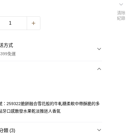
清除
紀錄
送方式
399免運
次付款
期付款
0 利率 每期
NT$46
21家銀行
號：259322脆餅融合雪花般的牛軋糖柔軟中帶酥脆的多
0 利率 每期
NT$23
21家銀行
庫商業銀行
第一商業銀行
黏牙口感散發水果乾淡雅迷人香氣
業銀行
彰化商業銀行
 0 利率 每期
NT$11
21家銀行
庫商業銀行
第一商業銀行
業儲蓄銀行
台北富邦商業銀行
業銀行
彰化商業銀行
庫商業銀行
第一商業銀行
華商業銀行
兆豐國際商業銀行
類 (3)
業儲蓄銀行
台北富邦商業銀行