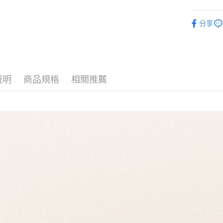
華南商
臺灣中
國泰世
Apple Pay
上海商
匯豐（
● 休閒零
臺灣中
國泰世
分享
聯邦商
匯豐（
街口支付
● 優惠活
臺灣中
元大商
聯邦商
匯豐（
玉山商
● 休閒零
悠遊付
元大商
聯邦商
台新國
玉山商
元大商
台灣樂
全盈+PAY
台新國
玉山商
說明
商品規格
相關推薦
台灣樂
台新國
大哥付你
台灣樂
相關說明
【大哥付
AFTEE先
1.本服務
2.付款方
相關說明
流程，驗
【關於「A
Hami Poin
完成交易
AFTEE
3.實際核
便利好安
相關說明
4.訂單成
１．簡單
「Hami
消。如遇
ATM付款
２．便利
信會員帳號後
無法說明
３．安心
元)。
【繳款方
1.分期款
【「AFT
運送方式
醒簡訊。
１．於結帳
2.透過簡
付」結帳
付款後全