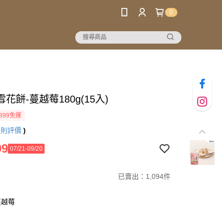
0
花餅-蔓越莓180g(15入)
399免運
9
則評價
)
09
07/21-09/20
已賣出：1,094件
蔓越莓