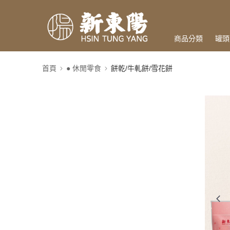
商品分類
罐頭
首頁
● 休閒零食
餅乾/牛軋餅/雪花餅