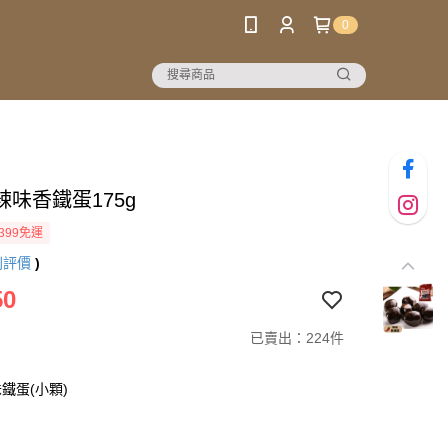
0
辣味香鐵蛋175g
399免運
則評價
)
50
已賣出：224件
鐵蛋(小顆)