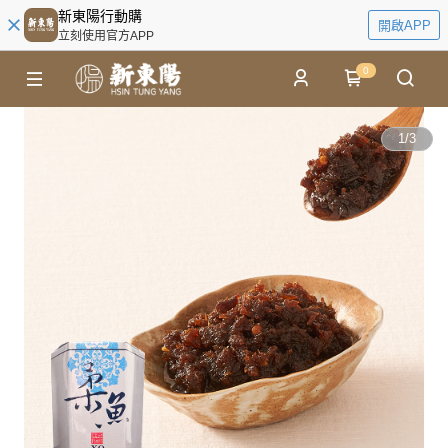
新東陽行動購
開啟APP
立刻使用官方APP
0
1
/
3