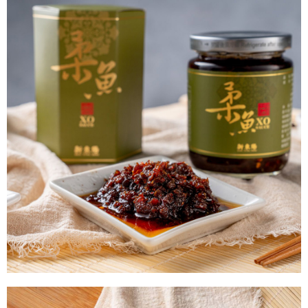
２．關於個人資料處理事宜，請瀏覽以下網址：
https://aftee.tw/terms/#terms3
３．未成年的使用者請事先徵得法定代理人或監護人之同意方可使用
「AFTEE先享後付」，若未經同意申辦者引起之損失，本公司不負相關責
任。
４．使用「AFTEE先享後付」時，將依據個別帳號之用戶狀況，依本公司即
時審查核予不同之上限額度；若仍有額度不足之情形，本公司將視審查結果
請求用戶進行身份認證。
５．嚴禁一人註冊多個帳號或使用他人資訊註冊。若發現惡意使用之情形，
恩沛科技股份有限公司將有權停止該用戶之使用額度並採取法律行動。