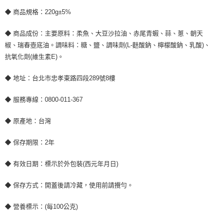
◆ 商品規格：220g±5%
◆ 商品成份：主要原料：柔魚、大豆沙拉油、赤尾青蝦、蒜、蔥、朝天
椒、瑞春壺底油。調味料：糖、鹽、調味劑(L-麩酸鈉、檸檬酸鈉、乳酸)、
抗氧化劑(維生素E)。
◆ 地址：台北市忠孝東路四段289號8樓
◆ 服務專線：0800-011-367
◆ 原產地：台灣
◆ 保存期限：2年
◆ 有效日期：標示於外包裝(西元年月日)
◆ 保存方式：開蓋後請冷藏，使用前請攪勻。
◆ 營養標示：(每100公克)