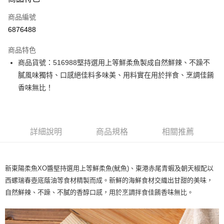
信用卡一次付款
商品編號
信用卡分期付款
6876488
3 期 0 利率 每期
NT$116
21家銀行
商品特色
6 期 0 利率 每期
NT$58
21家銀行
合作金庫商業銀行
第一商業銀行
商品貨號：516988堅持選用上等鮮柔魚製成自然鮮辣、不躁不
華南商業銀行
彰化商業銀行
12 期 0 利率 每期
NT$29
21家銀行
合作金庫商業銀行
第一商業銀行
膩風味獨特、口感絕佳料多味美、用料實在用於拌食、烹調佳餚
上海商業儲蓄銀行
台北富邦商業銀行
華南商業銀行
彰化商業銀行
合作金庫商業銀行
第一商業銀行
LINE Pay
國泰世華商業銀行
兆豐國際商業銀行
香味無比！
上海商業儲蓄銀行
台北富邦商業銀行
華南商業銀行
彰化商業銀行
臺灣中小企業銀行
台中商業銀行
國泰世華商業銀行
兆豐國際商業銀行
Apple Pay
上海商業儲蓄銀行
台北富邦商業銀行
匯豐（台灣）商業銀行
華泰商業銀行
臺灣中小企業銀行
台中商業銀行
國泰世華商業銀行
兆豐國際商業銀行
聯邦商業銀行
遠東國際商業銀行
匯豐（台灣）商業銀行
華泰商業銀行
街口支付
臺灣中小企業銀行
台中商業銀行
元大商業銀行
永豐商業銀行
詳細說明
商品規格
相關推薦
聯邦商業銀行
遠東國際商業銀行
匯豐（台灣）商業銀行
華泰商業銀行
玉山商業銀行
星展（台灣）商業銀行
悠遊付
元大商業銀行
永豐商業銀行
聯邦商業銀行
遠東國際商業銀行
台新國際商業銀行
中國信託商業銀行
玉山商業銀行
星展（台灣）商業銀行
元大商業銀行
永豐商業銀行
台灣樂天信用卡公司
全盈+PAY
台新國際商業銀行
中國信託商業銀行
新東陽柔魚XO醬堅持選用上等鮮柔魚(魷魚)、東港赤尾青蝦及朝天椒配以
玉山商業銀行
星展（台灣）商業銀行
台灣樂天信用卡公司
台新國際商業銀行
中國信託商業銀行
大哥付你分期
西螺瑞春壺底蔭油等食材精製而成。新鮮的海鮮食材交織出甘甜的美味，
台灣樂天信用卡公司
相關說明
自然鮮辣、不躁、不膩的香醇口感，用於烹調拌食佳餚香味無比。
【大哥付你分期使用說明】
AFTEE先享後付
1.本服務由台灣大哥大提供，台灣大哥大用戶可立即使用無須另外申請。
2.付款方式選擇「大哥付你分期」，訂單成立後會自動跳轉到大哥付的交易
相關說明