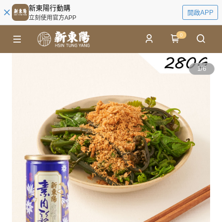
新東陽行動購
開啟APP
立刻使用官方APP
0
1
/
6