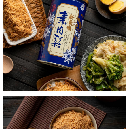
易，需依本服務之必要範圍內提供個人資料，並將交易相關給付款項請求債
權轉讓予恩沛科技股份有限公司。
２．關於個人資料處理事宜，請瀏覽以下網址：
https://aftee.tw/terms/#terms3
３．未成年的使用者請事先徵得法定代理人或監護人之同意方可使用
「AFTEE先享後付」，若未經同意申辦者引起之損失，本公司不負相關責
任。
４．使用「AFTEE先享後付」時，將依據個別帳號之用戶狀況，依本公司即
時審查核予不同之上限額度；若仍有額度不足之情形，本公司將視審查結果
請求用戶進行身份認證。
５．嚴禁一人註冊多個帳號或使用他人資訊註冊。若發現惡意使用之情形，
恩沛科技股份有限公司將有權停止該用戶之使用額度並採取法律行動。