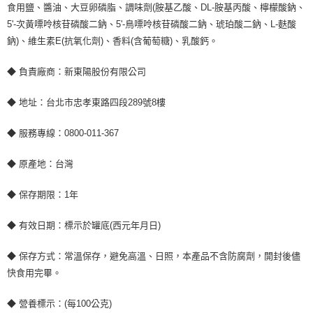
食用鹽、醬油、大豆卵磷脂、調味劑(胺基乙酸、DL-胺基丙酸、檸檬酸鈉、
5'-次黃嘌呤核苷磷酸二鈉、5'-鳥嘌呤核苷磷酸二鈉、琥珀酸二鈉、L-麩酸
鈉)、維生素E(抗氧化劑)、香料(含葡萄糖)、乳酸鈣。
◆ 負責廠商：新東陽股份有限公司
◆ 地址：台北市忠孝東路四段289號8樓
◆ 服務專線：0800-011-367
◆ 原產地：台灣
◆ 保存期限：1年
◆ 有效日期：標示於罐底(西元年月日)
◆ 保存方式：常溫保存，避免高溫、日照，本產品不含防腐劑，開封後儘
快食用完畢。
◆ 營養標示：(每100公克)