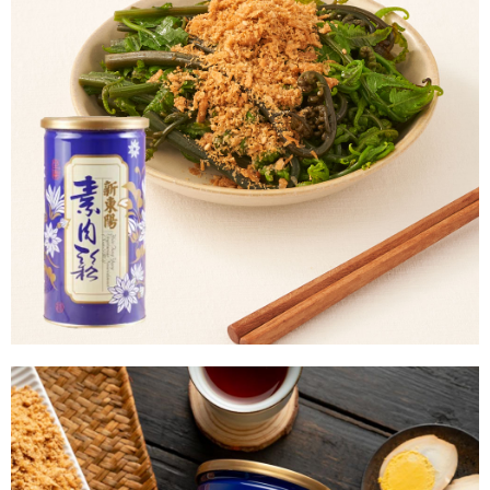
AFTEE先享後付
1.本服務由台灣大哥大提供，台灣大哥大用戶可立即使用無須另外申請。
2.付款方式選擇「大哥付你分期」，訂單成立後會自動跳轉到大哥付的交易
相關說明
流程，驗證手機門號後，選擇欲分期的期數、繳款截止日，確認付款後即完
【關於「AFTEE先享後付」】
成交易。
Hami Point
AFTEE先享後付是「在收到商品之後才付款」的支付方式。 讓您購物簡單
3.實際核准額度、可分期數及費用金額請依後續交易確認頁面所載為準。
便利好安心！
相關說明
4.訂單成立30分鐘內，如未前往確認交易或遇審核未通過，訂單將自動取
１．簡單：不需註冊會員、不需綁卡、不需儲值。
「Hami Point」為中華電信所提供之點數服務，可於會員專區綁定中華電信
消。如遇「轉專審核」未通過狀況，表示未達大哥付你分期系統評分，恕無
２．便利：只要手機號碼，簡訊認證，即可結帳。
ATM付款
會員帳號後，即可在購物車使用 Hami Point 折抵消費金額 (1點等於1元)。
法說明評估內容。
３．安心：先確認商品／服務後，再付款。
【繳款方式說明】
1.分期款項不併入電信帳單，「大哥付你分期」於每月結算日後寄送繳費提
運送方式
【「AFTEE先享後付」結帳流程】
醒簡訊。
１．於結帳方式選擇「AFTEE先享後付」後，將跳轉至「AFTEE先享後付」
2.透過簡訊連結打開帳單後，可選擇「超商條碼／台灣大直營門市／銀行轉
付款後全家取貨
結帳頁面，進行簡訊認證並確認金額後，即可完成結帳。
帳／街口支付／iPASS MONEY」等通路繳費。
２．訂單成立數日內，您將收到繳費通知簡訊。
每筆NT$60，滿NT$399(含以上)免運費
３．收到繳費通知簡訊後14天內，點擊此簡訊中的連結，可透過四大超商／
【注意事項】
ATM／網路銀行／等多元方式進行付款，方視為交易完成。
付款後萊爾富取貨
1.本服務係由「台灣大哥大股份有限公司」（以下簡稱本公司）所提供，讓
※ 請注意：結帳手續完成當下不需立刻繳費，但若您需要取消訂單，請聯絡
用戶於交易時，得透過本服務購買商品或服務，並由商店將買賣／分期付款
每筆NT$60，滿NT$399(含以上)免運費
購買商品的店家。未經商家同意取消之訂單仍視為有效，需透過AFTEE先享
買賣價金債權讓與本公司後，依約使用本公司帳單繳交帳款。
後付繳納相關費用。
2.基於同意付款使用「大哥付你分期」之契約關係目的，商店將以您的個人
付款後7-11取貨
※ 交易是否成功請以「AFTEE先享後付 」之結帳頁面顯示為準，若有關於
資料（包含姓名、電話或地址）提供予台灣大哥大進項蒐集、處理及利用，
是否繳費成功／繳費後需取消欲退款等相關疑問，請聯繫「AFTEE先享後付
每筆NT$60，滿NT$399(含以上)免運費
由本公司與您本人進行分期帳單所需資料之確認、核對及更正。
客戶支援中心」
https://netprotections.freshdesk.com/support/home
3.完整用戶服務條款，請詳閱以下連結：
https://oppay.tw/userRule
宅配滿千免運
【注意事項】
每筆NT$100，滿NT$1,000(含以上)免運費
１．透過由恩沛科技股份有限公司提供之「AFTEE先享後付」服務完成之交