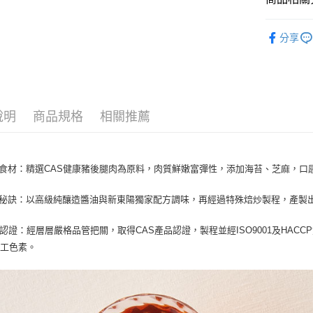
Apple Pay
上海商
匯豐（
臺灣中
國泰世
聯邦商
● 肉鬆
匯豐（
街口支付
臺灣中
元大商
分享
聯邦商
匯豐（
玉山商
悠遊付
元大商
聯邦商
台新國
玉山商
元大商
台灣樂
全盈+PAY
台新國
玉山商
台灣樂
台新國
大哥付你
說明
商品規格
相關推薦
台灣樂
相關說明
【大哥付
AFTEE先
1.本服務
2.付款方
相關說明
選食材：精選CAS健康豬後腿肉為原料，肉質鮮嫩富彈性，添加海苔、芝麻，口
流程，驗
【關於「A
Hami Poin
完成交易
AFTEE
味秘訣：以高級純釀造醬油與新東陽獨家配方調味，再經過特殊焙炒製程，產製
3.實際核
便利好安
相關說明
4.訂單成
１．簡單
「Hami
消。如遇
ATM付款
２．便利
AS認證：經層層嚴格品管把關，取得CAS產品認證，製程並經ISO9001及HA
信會員帳號後
無法說明
３．安心
元)。
人工色素。
【繳款方
1.分期款
【「AFT
運送方式
醒簡訊。
１．於結帳
2.透過簡
付」結帳
付款後全
帳／街口支
２．訂單