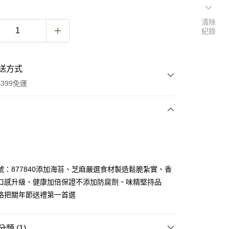
清除
紀錄
送方式
399免運
次付款
期付款
0 利率 每期
NT$111
21家銀行
號：877840添加海苔、芝麻嚴選食材製造鬆脆紮實、香
0 利率 每期
NT$55
21家銀行
庫商業銀行
第一商業銀行
口感升級、健康加倍保證不添加防腐劑、味精堅持品
業銀行
彰化商業銀行
 0 利率 每期
NT$27
21家銀行
格把關年節送禮第一首選
庫商業銀行
第一商業銀行
業儲蓄銀行
台北富邦商業銀行
業銀行
彰化商業銀行
庫商業銀行
第一商業銀行
華商業銀行
兆豐國際商業銀行
業儲蓄銀行
台北富邦商業銀行
業銀行
彰化商業銀行
小企業銀行
台中商業銀行
華商業銀行
兆豐國際商業銀行
類 (1)