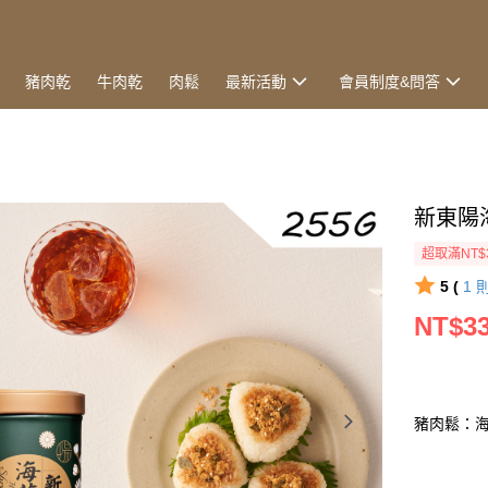
豬肉乾
牛肉乾
肉鬆
最新活動
會員制度&問答
新東陽海
超取滿NT$
5 (
1
NT$3
豬肉鬆：