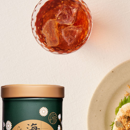
３．收到繳
每筆NT$6
【注意事
／ATM／
1.本服務
※ 請注意
付款後萊
用戶於交
絡購買商品
每筆NT$6
款買賣價
先享後付
2.基於同
※ 交易是
付款後7-1
資料（包
是否繳費成
用，由本
付客戶支
每筆NT$6
3.完整用
【注意事
宅配滿千
１．透過由
每筆NT$1
交易，需
求債權轉
２．關於
https://aft
３．未成
「AFTE
任。
４．使用「
即時審查
結果請求
５．嚴禁
形，恩沛
動。