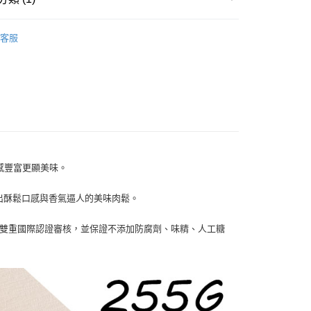
業儲蓄銀行
台北富邦商業銀行
台灣）商業銀行
華泰商業銀行
小企業銀行
台中商業銀行
華商業銀行
兆豐國際商業銀行
業銀行
遠東國際商業銀行
豬肉鬆
台灣）商業銀行
華泰商業銀行
小企業銀行
台中商業銀行
業銀行
永豐商業銀行
客服
業銀行
遠東國際商業銀行
台灣）商業銀行
華泰商業銀行
業銀行
星展（台灣）商業銀行
業銀行
永豐商業銀行
業銀行
遠東國際商業銀行
際商業銀行
中國信託商業銀行
業銀行
星展（台灣）商業銀行
業銀行
永豐商業銀行
天信用卡公司
際商業銀行
中國信託商業銀行
業銀行
星展（台灣）商業銀行
天信用卡公司
際商業銀行
中國信託商業銀行
分期
天信用卡公司
你分期使用說明】
享後付
由台灣大哥大提供，台灣大哥大用戶可立即使用無須另外申請。
式選擇「大哥付你分期」，訂單成立後會自動跳轉到大哥付的交易
感豐富更顯美味。
證手機門號後，選擇欲分期的期數、繳款截止日，確認付款後即
FTEE先享後付」】
t
。
先享後付是「在收到商品之後才付款」的支付方式。 讓您購物簡單
出酥鬆口感與香氣逼人的美味肉鬆。
准額度、可分期數及費用金額請依後續交易確認頁面所載為準。
心！
立30分鐘內，如未前往確認交易或遇審核未通過，訂單將自動取
：不需註冊會員、不需綁卡、不需儲值。
 Point」為中華電信所提供之點數服務，可於會員專區綁定中華電
「轉專審核」未通過狀況，表示未達大哥付你分期系統評分，恕
：只要手機號碼，簡訊認證，即可結帳。
CCP雙重國際認證審核，並保證不添加防腐劑、味精、人工糖
，即可在購物車使用 Hami Point 折抵消費金額 (1點等於1
評估內容。
：先確認商品／服務後，再付款。
式說明】
項不併入電信帳單，「大哥付你分期」於每月結算日後寄送繳費提
EE先享後付」結帳流程】
方式選擇「AFTEE先享後付」後，將跳轉至「AFTEE先享後
訊連結打開帳單後，可選擇「超商條碼／台灣大直營門市／銀行轉
頁面，進行簡訊認證並確認金額後，即可完成結帳。
家取貨
付／iPASS MONEY」等通路繳費。
成立數日內，您將收到繳費通知簡訊。