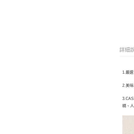
詳細
1.嚴
2.美
3.C
精、