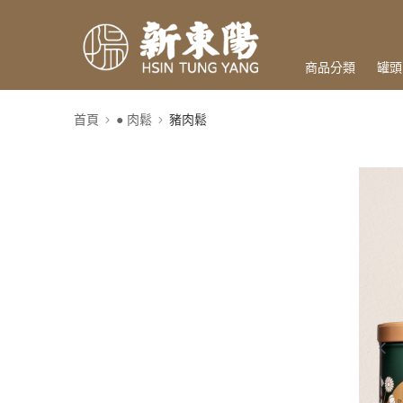
商品分類
罐頭
首頁
● 肉鬆
豬肉鬆