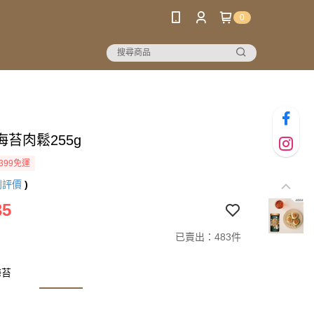
0
苔肉鬆255g
399免運
則評價
)
35
已賣出：483件
海苔