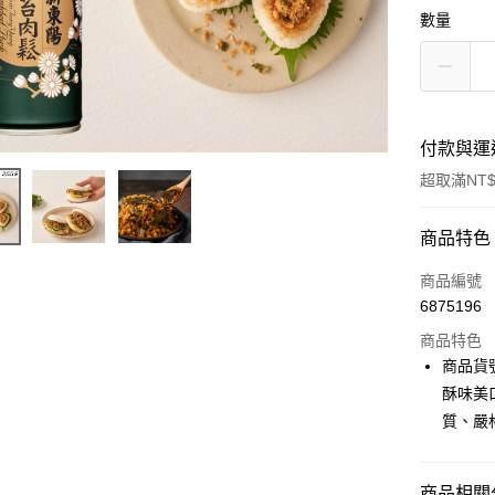
數量
付款與運
超取滿NT$
付款方式
商品特色
信用卡一
商品編號
6875196
信用卡分
商品特色
3 期 
商品貨
6 期 
合作金
酥味美
華南商
12 期
質、嚴
合作金
上海商
華南商
合作金
LINE Pay
國泰世
上海商
華南商
臺灣中
國泰世
商品相關分