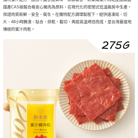
AFTEE先享後付
1.本服務由台灣大哥大提供，台灣大哥大用戶可立即使用無須另外申請。
國產CAS檢驗合格安心豬肉為原料，在現代化的密閉式低溫廠房中生產，
2.付款方式選擇「大哥付你分期」，訂單成立後會自動跳轉到大哥付的交易
相關說明
保證肉質新鮮、安全、衛生。在獨特配方調理製程下，經快速凍結、切
流程，驗證手機門號後，選擇欲分期的期數、繳款截止日，確認付款後即完
【關於「AFTEE先享後付」】
片、48小時醃漬、貼合、烘乾、截切，再經高溫烤焙而成，是台灣最道地
成交易。
Hami Point
AFTEE先享後付是「在收到商品之後才付款」的支付方式。 讓您購物簡單
3.實際核准額度、可分期數及費用金額請依後續交易確認頁面所載為準。
傳統的蜜汁肉乾。
便利好安心！
相關說明
4.訂單成立30分鐘內，如未前往確認交易或遇審核未通過，訂單將自動取
１．簡單：不需註冊會員、不需綁卡、不需儲值。
「Hami Point」為中華電信所提供之點數服務，可於會員專區綁定中華電信
消。如遇「轉專審核」未通過狀況，表示未達大哥付你分期系統評分，恕無
２．便利：只要手機號碼，簡訊認證，即可結帳。
ATM付款
會員帳號後，即可在購物車使用 Hami Point 折抵消費金額 (1點等於1元)。
法說明評估內容。
３．安心：先確認商品／服務後，再付款。
【繳款方式說明】
1.分期款項不併入電信帳單，「大哥付你分期」於每月結算日後寄送繳費提
運送方式
【「AFTEE先享後付」結帳流程】
醒簡訊。
１．於結帳方式選擇「AFTEE先享後付」後，將跳轉至「AFTEE先享後付」
2.透過簡訊連結打開帳單後，可選擇「超商條碼／台灣大直營門市／銀行轉
付款後全家取貨
結帳頁面，進行簡訊認證並確認金額後，即可完成結帳。
帳／街口支付／iPASS MONEY」等通路繳費。
２．訂單成立數日內，您將收到繳費通知簡訊。
每筆NT$60，滿NT$399(含以上)免運費
３．收到繳費通知簡訊後14天內，點擊此簡訊中的連結，可透過四大超商／
【注意事項】
ATM／網路銀行／等多元方式進行付款，方視為交易完成。
付款後萊爾富取貨
1.本服務係由「台灣大哥大股份有限公司」（以下簡稱本公司）所提供，讓
※ 請注意：結帳手續完成當下不需立刻繳費，但若您需要取消訂單，請聯絡
用戶於交易時，得透過本服務購買商品或服務，並由商店將買賣／分期付款
每筆NT$60，滿NT$399(含以上)免運費
購買商品的店家。未經商家同意取消之訂單仍視為有效，需透過AFTEE先享
買賣價金債權讓與本公司後，依約使用本公司帳單繳交帳款。
後付繳納相關費用。
2.基於同意付款使用「大哥付你分期」之契約關係目的，商店將以您的個人
付款後7-11取貨
※ 交易是否成功請以「AFTEE先享後付 」之結帳頁面顯示為準，若有關於
資料（包含姓名、電話或地址）提供予台灣大哥大進項蒐集、處理及利用，
是否繳費成功／繳費後需取消欲退款等相關疑問，請聯繫「AFTEE先享後付
每筆NT$60，滿NT$399(含以上)免運費
由本公司與您本人進行分期帳單所需資料之確認、核對及更正。
客戶支援中心」
https://netprotections.freshdesk.com/support/home
3.完整用戶服務條款，請詳閱以下連結：
https://oppay.tw/userRule
宅配滿千免運
【注意事項】
每筆NT$100，滿NT$1,000(含以上)免運費
１．透過由恩沛科技股份有限公司提供之「AFTEE先享後付」服務完成之交