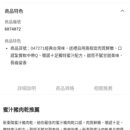
付款方式
商品特色
信用卡一次付款
商品編號
信用卡分期付款
6874872
3 期 0 利率 每期
NT$106
21家銀行
商品特色
6 期 0 利率 每期
NT$53
21家銀行
合作金庫商業銀行
第一商業銀行
商品貨號：047271經典台灣味，送禮自用兩相宜肉質鮮嫩、口
華南商業銀行
彰化商業銀行
12 期 0 利率 每期
NT$26
21家銀行
合作金庫商業銀行
第一商業銀行
感紮實軟中帶Q、嚼感十足獨特蜜汁配方，甜而不膩甘甜美味、
上海商業儲蓄銀行
台北富邦商業銀行
華南商業銀行
彰化商業銀行
合作金庫商業銀行
第一商業銀行
LINE Pay
國泰世華商業銀行
兆豐國際商業銀行
唇齒留香
上海商業儲蓄銀行
台北富邦商業銀行
華南商業銀行
彰化商業銀行
臺灣中小企業銀行
台中商業銀行
國泰世華商業銀行
兆豐國際商業銀行
Apple Pay
上海商業儲蓄銀行
台北富邦商業銀行
匯豐（台灣）商業銀行
華泰商業銀行
臺灣中小企業銀行
台中商業銀行
國泰世華商業銀行
兆豐國際商業銀行
聯邦商業銀行
遠東國際商業銀行
匯豐（台灣）商業銀行
華泰商業銀行
街口支付
臺灣中小企業銀行
台中商業銀行
元大商業銀行
永豐商業銀行
詳細說明
商品規格
相關推薦
聯邦商業銀行
遠東國際商業銀行
匯豐（台灣）商業銀行
華泰商業銀行
玉山商業銀行
星展（台灣）商業銀行
悠遊付
元大商業銀行
永豐商業銀行
聯邦商業銀行
遠東國際商業銀行
台新國際商業銀行
中國信託商業銀行
玉山商業銀行
星展（台灣）商業銀行
元大商業銀行
永豐商業銀行
台灣樂天信用卡公司
全盈+PAY
台新國際商業銀行
中國信託商業銀行
蜜汁豬肉乾推薦
玉山商業銀行
星展（台灣）商業銀行
台灣樂天信用卡公司
台新國際商業銀行
中國信託商業銀行
大哥付你分期
台灣樂天信用卡公司
新東陽蜜汁豬肉乾，給你最佳的蜜汁豬肉乾口感，肉質鮮嫩、嚼感十足，
相關說明
獨特蜜汁配方，甜而不膩甘甜美味、唇齒留香。新東陽蜜汁肉乾產品精選
【大哥付你分期使用說明】