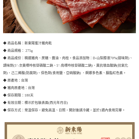
◆ 商品名稱：新東陽蜜汁豬肉乾
◆ 商品規格： 275g
◆ 商品成份：精選豬肉、蔗糖、醬油、肉桂。食品添加物：D-山梨醇液70%(甜味劑)、
調味劑(5’-次黃嘌呤核苷磷酸二鈉、5’-鳥嘌呤核苷磷酸二鈉)、異抗壞血酸鈉(抗氧化
劑)、己二烯酸(防腐劑)、保色劑(食用鹽、亞硝酸鈉) 、婀娜多色素、胭脂紅色素。
◆ 原產地：台灣
◆ 豬肉原產地：台灣
◆ 保存期限：180天
◆ 有效日期：標示於包裝表面(西元年月日)
◆ 保存方式：常溫保存，避免高溫、日照，開封後請冷藏，並於1週內食用完畢。