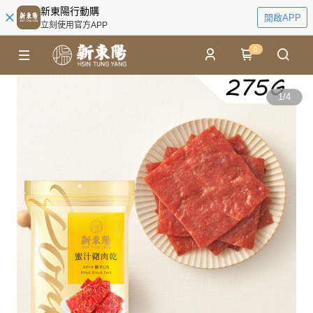
新東陽行動購
開啟APP
立刻使用官方APP
0
1
/
4