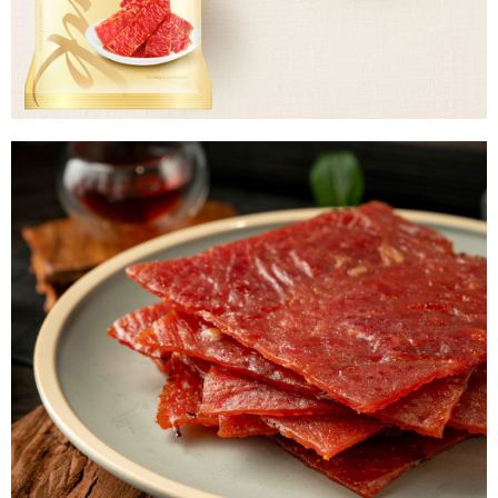
易，需依本服務之必要範圍內提供個人資料，並將交易相關給付款項請求債
權轉讓予恩沛科技股份有限公司。
２．關於個人資料處理事宜，請瀏覽以下網址：
https://aftee.tw/terms/#terms3
３．未成年的使用者請事先徵得法定代理人或監護人之同意方可使用
「AFTEE先享後付」，若未經同意申辦者引起之損失，本公司不負相關責
任。
４．使用「AFTEE先享後付」時，將依據個別帳號之用戶狀況，依本公司即
時審查核予不同之上限額度；若仍有額度不足之情形，本公司將視審查結果
請求用戶進行身份認證。
５．嚴禁一人註冊多個帳號或使用他人資訊註冊。若發現惡意使用之情形，
恩沛科技股份有限公司將有權停止該用戶之使用額度並採取法律行動。