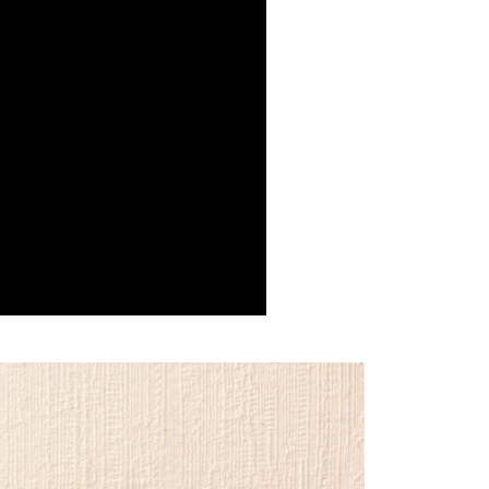
式說明】
項不併入電信帳單，「大哥付你分期」於每月結算日後寄送繳費提
EE先享後付」結帳流程】
方式選擇「AFTEE先享後付」後，將跳轉至「AFTEE先享後
訊連結打開帳單後，可選擇「超商條碼／台灣大直營門市／銀行轉
頁面，進行簡訊認證並確認金額後，即可完成結帳。
家取貨
付／iPASS MONEY」等通路繳費。
成立數日內，您將收到繳費通知簡訊。
費通知簡訊後14天內，點擊此簡訊中的連結，可透過四大超商
0，滿NT$399(含以上)免運費
項】
網路銀行／等多元方式進行付款，方視為交易完成。
係由「台灣大哥大股份有限公司」（以下簡稱本公司）所提供，讓
：結帳手續完成當下不需立刻繳費，但若您需要取消訂單，請聯
爾富取貨
易時，得透過本服務購買商品或服務，並由商店將買賣／分期付
的店家。未經商家同意取消之訂單仍視為有效，需透過AFTEE
0，滿NT$399(含以上)免運費
金債權讓與本公司後，依約使用本公司帳單繳交帳款。
繳納相關費用。
意付款使用「大哥付你分期」之契約關係目的，商店將以您的個人
否成功請以「AFTEE先享後付 」之結帳頁面顯示為準，若有關於
1取貨
含姓名、電話或地址）提供予台灣大哥大進項蒐集、處理及利
功／繳費後需取消欲退款等相關疑問，請聯繫「AFTEE先享後
公司與您本人進行分期帳單所需資料之確認、核對及更正。
援中心」
https://netprotections.freshdesk.com/support/home
0，滿NT$399(含以上)免運費
戶服務條款，請詳閱以下連結：
https://oppay.tw/userRule
項】
免運
恩沛科技股份有限公司提供之「AFTEE先享後付」服務完成之
00，滿NT$1,000(含以上)免運費
依本服務之必要範圍內提供個人資料，並將交易相關給付款項請
讓予恩沛科技股份有限公司。
個人資料處理事宜，請瀏覽以下網址：
ee.tw/terms/#terms3
年的使用者請事先徵得法定代理人或監護人之同意方可使用
E先享後付」，若未經同意申辦者引起之損失，本公司不負相關責
AFTEE先享後付」時，將依據個別帳號之用戶狀況，依本公司