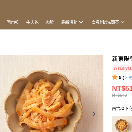
豬肉乾
牛肉乾
肉鬆
最新活動
會員制度&問答
新東陽香
超取滿NT$
5 (
3
NT$5
NT$540
內含以下