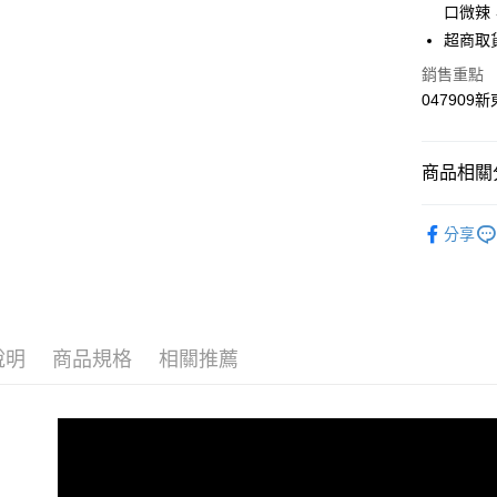
6 期 
合作金
口微辣
華南商
12 期
超商取
合作金
上海商
華南商
合作金
銷售重點
LINE Pay
國泰世
上海商
華南商
047909
臺灣中
國泰世
Apple Pay
上海商
匯豐（
臺灣中
國泰世
聯邦商
匯豐（
街口支付
臺灣中
商品相關分
元大商
聯邦商
匯豐（
玉山商
悠遊付
元大商
聯邦商
● 罐頭
台新國
玉山商
分享
元大商
台灣樂
全盈+PAY
台新國
玉山商
台灣樂
台新國
大哥付你
台灣樂
相關說明
【大哥付
AFTEE先
1.本服務
說明
商品規格
相關推薦
2.付款方
相關說明
流程，驗
【關於「A
Hami Poin
完成交易
AFTEE
3.實際核
便利好安
相關說明
4.訂單成
１．簡單
「Hami
消。如遇
ATM付款
２．便利
信會員帳號後
無法說明
３．安心