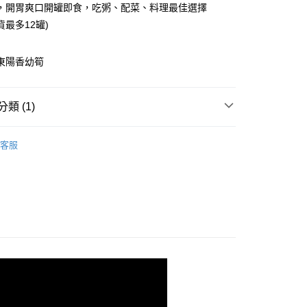
0 利率 每期
NT$85
21家銀行
庫商業銀行
第一商業銀行
，開胃爽口開罐即食，吃粥、配菜、料理最佳選擇
業銀行
彰化商業銀行
 0 利率 每期
NT$42
21家銀行
貨最多12罐)
庫商業銀行
第一商業銀行
業儲蓄銀行
台北富邦商業銀行
業銀行
彰化商業銀行
庫商業銀行
第一商業銀行
華商業銀行
兆豐國際商業銀行
業儲蓄銀行
台北富邦商業銀行
業銀行
彰化商業銀行
新東陽香幼筍
小企業銀行
台中商業銀行
華商業銀行
兆豐國際商業銀行
業儲蓄銀行
台北富邦商業銀行
台灣）商業銀行
華泰商業銀行
小企業銀行
台中商業銀行
華商業銀行
兆豐國際商業銀行
業銀行
遠東國際商業銀行
台灣）商業銀行
華泰商業銀行
小企業銀行
台中商業銀行
類 (1)
業銀行
永豐商業銀行
業銀行
遠東國際商業銀行
台灣）商業銀行
華泰商業銀行
業銀行
星展（台灣）商業銀行
業銀行
永豐商業銀行
業銀行
遠東國際商業銀行
際商業銀行
中國信託商業銀行
業銀行
星展（台灣）商業銀行
客服
業銀行
永豐商業銀行
天信用卡公司
際商業銀行
中國信託商業銀行
業銀行
星展（台灣）商業銀行
天信用卡公司
際商業銀行
中國信託商業銀行
分期
天信用卡公司
你分期使用說明】
享後付
由台灣大哥大提供，台灣大哥大用戶可立即使用無須另外申請。
式選擇「大哥付你分期」，訂單成立後會自動跳轉到大哥付的交易
證手機門號後，選擇欲分期的期數、繳款截止日，確認付款後即
FTEE先享後付」】
t
。
先享後付是「在收到商品之後才付款」的支付方式。 讓您購物簡單
准額度、可分期數及費用金額請依後續交易確認頁面所載為準。
心！
立30分鐘內，如未前往確認交易或遇審核未通過，訂單將自動取
：不需註冊會員、不需綁卡、不需儲值。
 Point」為中華電信所提供之點數服務，可於會員專區綁定中華電
「轉專審核」未通過狀況，表示未達大哥付你分期系統評分，恕
：只要手機號碼，簡訊認證，即可結帳。
，即可在購物車使用 Hami Point 折抵消費金額 (1點等於1
評估內容。
：先確認商品／服務後，再付款。