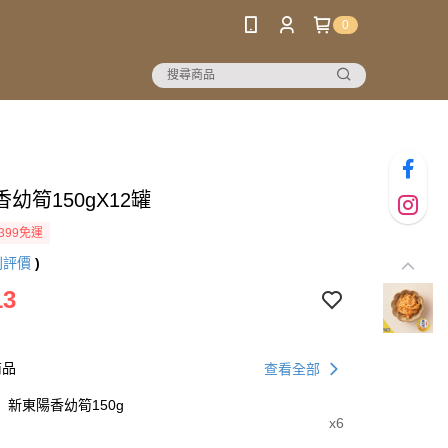
0
幼筍150gX12罐
399免運
則評價
)
13
商品
查看全部
新東陽香幼筍150g
x6