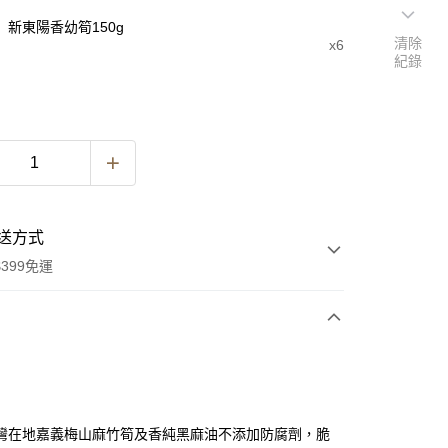
新東陽香幼筍150g
清除
x6
紀錄
送方式
399免運
次付款
期付款
0 利率 每期
NT$171
21家銀行
灣在地嘉義梅山麻竹筍及香純黑麻油不添加防腐劑，脆