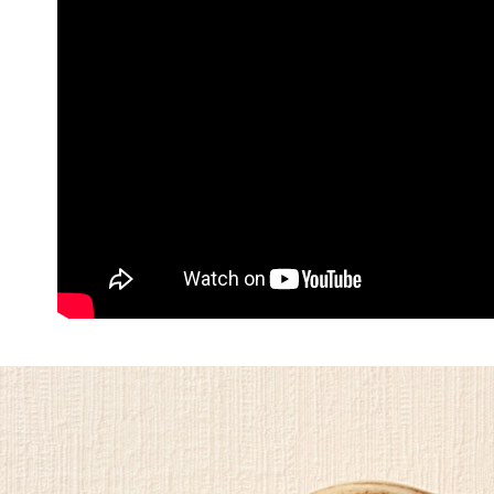
元)。
【繳款方
1.分期款
【「AFT
運送方式
醒簡訊。
１．於結帳
2.透過簡
付」結帳
付款後全
帳／街口支
２．訂單
３．收到繳
每筆NT$6
【注意事
／ATM／
1.本服務
※ 請注意
付款後萊
用戶於交
絡購買商品
每筆NT$6
款買賣價
先享後付
2.基於同
※ 交易是
付款後7-1
資料（包
是否繳費成
用，由本
付客戶支
每筆NT$6
3.完整用
【注意事
宅配滿千
１．透過由
每筆NT$1
交易，需
求債權轉
２．關於
https://aft
３．未成
「AFTE
任。
４．使用「