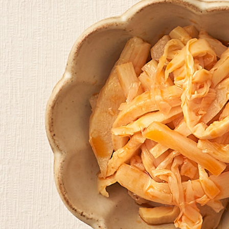
即時審查
結果請求
５．嚴禁
形，恩沛
動。