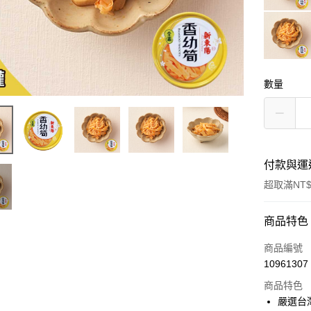
數量
付款與運
超取滿NT$
付款方式
商品特色
信用卡一
商品編號
10961307
信用卡分
商品特色
3 期 
嚴選台