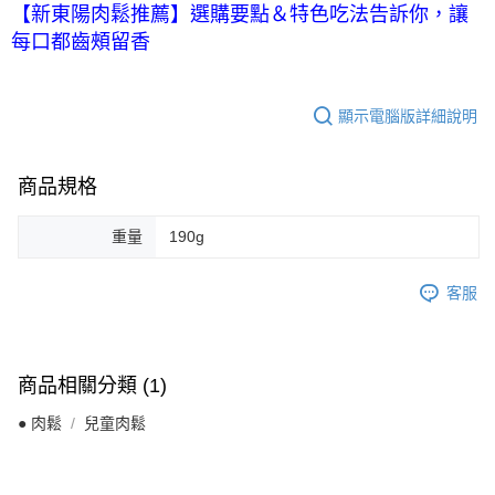
【新東陽肉鬆推薦】選購要點＆特色吃法告訴你，讓
每口都齒頰留香
顯示電腦版詳細說明
商品規格
重量
190g
客服
商品相關分類 (1)
● 肉鬆
兒童肉鬆