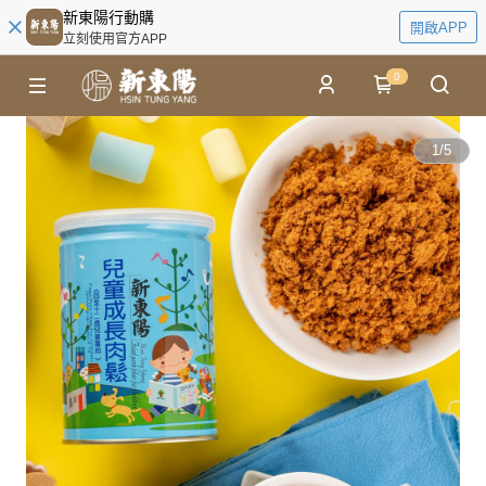
新東陽行動購
開啟APP
立刻使用官方APP
0
1
/
5