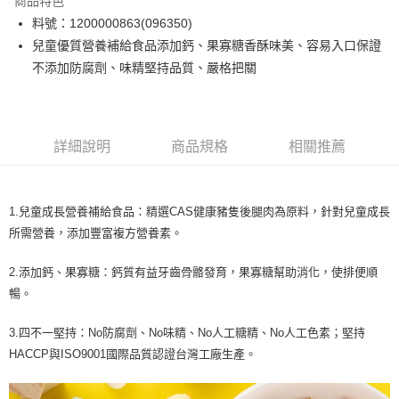
商品特色
6 期 0 利率 每期
NT$33
21家銀行
合作金庫商業銀行
第一商業銀行
料號：1200000863(096350)
華南商業銀行
彰化商業銀行
12 期 0 利率 每期
NT$16
21家銀行
合作金庫商業銀行
第一商業銀行
兒童優質營養補給食品添加鈣、果寡糖香酥味美、容易入口保證
上海商業儲蓄銀行
台北富邦商業銀行
華南商業銀行
彰化商業銀行
合作金庫商業銀行
第一商業銀行
LINE Pay
國泰世華商業銀行
兆豐國際商業銀行
不添加防腐劑、味精堅持品質、嚴格把關
上海商業儲蓄銀行
台北富邦商業銀行
華南商業銀行
彰化商業銀行
臺灣中小企業銀行
台中商業銀行
國泰世華商業銀行
兆豐國際商業銀行
Apple Pay
上海商業儲蓄銀行
台北富邦商業銀行
匯豐（台灣）商業銀行
華泰商業銀行
臺灣中小企業銀行
台中商業銀行
國泰世華商業銀行
兆豐國際商業銀行
聯邦商業銀行
遠東國際商業銀行
匯豐（台灣）商業銀行
華泰商業銀行
街口支付
臺灣中小企業銀行
台中商業銀行
元大商業銀行
永豐商業銀行
詳細說明
商品規格
相關推薦
聯邦商業銀行
遠東國際商業銀行
匯豐（台灣）商業銀行
華泰商業銀行
玉山商業銀行
星展（台灣）商業銀行
悠遊付
元大商業銀行
永豐商業銀行
聯邦商業銀行
遠東國際商業銀行
台新國際商業銀行
中國信託商業銀行
玉山商業銀行
星展（台灣）商業銀行
元大商業銀行
永豐商業銀行
台灣樂天信用卡公司
全盈+PAY
台新國際商業銀行
中國信託商業銀行
1.兒童成長營養補給食品：精選CAS健康豬隻後腿肉為原料，針對兒童成長
玉山商業銀行
星展（台灣）商業銀行
台灣樂天信用卡公司
台新國際商業銀行
中國信託商業銀行
大哥付你分期
所需營養，添加豐富複方營養素。
台灣樂天信用卡公司
相關說明
2.添加鈣、果寡糖：鈣質有益牙齒骨骼發育，果寡糖幫助消化，使排便順
【大哥付你分期使用說明】
AFTEE先享後付
1.本服務由台灣大哥大提供，台灣大哥大用戶可立即使用無須另外申請。
暢。
2.付款方式選擇「大哥付你分期」，訂單成立後會自動跳轉到大哥付的交易
相關說明
流程，驗證手機門號後，選擇欲分期的期數、繳款截止日，確認付款後即完
【關於「AFTEE先享後付」】
3.四不一堅持：No防腐劑、No味精、No人工糖精、No人工色素；堅持
成交易。
Hami Point
AFTEE先享後付是「在收到商品之後才付款」的支付方式。 讓您購物簡單
HACCP與ISO9001國際品質認證台灣工廠生產。
3.實際核准額度、可分期數及費用金額請依後續交易確認頁面所載為準。
便利好安心！
相關說明
4.訂單成立30分鐘內，如未前往確認交易或遇審核未通過，訂單將自動取
１．簡單：不需註冊會員、不需綁卡、不需儲值。
「Hami Point」為中華電信所提供之點數服務，可於會員專區綁定中華電信
消。如遇「轉專審核」未通過狀況，表示未達大哥付你分期系統評分，恕無
２．便利：只要手機號碼，簡訊認證，即可結帳。
ATM付款