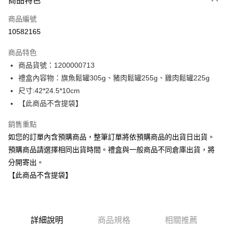
商品特色
信用卡一次付款
商品編號
信用卡分期付款
10582165
3 期 0 利率 每期
NT$346
21家銀行
商品特色
6 期 0 利率 每期
NT$173
21家銀行
合作金庫商業銀行
第一商業銀行
商品貨號：1200000713
華南商業銀行
彰化商業銀行
12 期 0 利率 每期
NT$86
21家銀行
合作金庫商業銀行
第一商業銀行
禮盒內容物：旗魚鬆罐305g、豬肉鬆罐255g、雞肉鬆罐225g
上海商業儲蓄銀行
台北富邦商業銀行
華南商業銀行
彰化商業銀行
合作金庫商業銀行
第一商業銀行
LINE Pay
國泰世華商業銀行
兆豐國際商業銀行
尺寸:42*24.5*10cm
上海商業儲蓄銀行
台北富邦商業銀行
華南商業銀行
彰化商業銀行
臺灣中小企業銀行
台中商業銀行
【此商品不含提袋】
國泰世華商業銀行
兆豐國際商業銀行
Apple Pay
上海商業儲蓄銀行
台北富邦商業銀行
匯豐（台灣）商業銀行
華泰商業銀行
臺灣中小企業銀行
台中商業銀行
國泰世華商業銀行
兆豐國際商業銀行
聯邦商業銀行
遠東國際商業銀行
銷售重點
匯豐（台灣）商業銀行
華泰商業銀行
街口支付
臺灣中小企業銀行
台中商業銀行
元大商業銀行
永豐商業銀行
如您的訂單內含預購商品，整筆訂單將依預購商品的出貨日出貨。
聯邦商業銀行
遠東國際商業銀行
匯豐（台灣）商業銀行
華泰商業銀行
玉山商業銀行
星展（台灣）商業銀行
悠遊付
元大商業銀行
永豐商業銀行
預購商品請選擇相同出貨時間。禮盒與一般商品不同倉庫出貨，將
聯邦商業銀行
遠東國際商業銀行
台新國際商業銀行
中國信託商業銀行
玉山商業銀行
星展（台灣）商業銀行
分開寄出。
元大商業銀行
永豐商業銀行
台灣樂天信用卡公司
全盈+PAY
台新國際商業銀行
中國信託商業銀行
玉山商業銀行
星展（台灣）商業銀行
【此商品不含提袋】
台灣樂天信用卡公司
台新國際商業銀行
中國信託商業銀行
大哥付你分期
台灣樂天信用卡公司
相關說明
【大哥付你分期使用說明】
AFTEE先享後付
1.本服務由台灣大哥大提供，台灣大哥大用戶可立即使用無須另外申請。
詳細說明
商品規格
相關推薦
2.付款方式選擇「大哥付你分期」，訂單成立後會自動跳轉到大哥付的交易