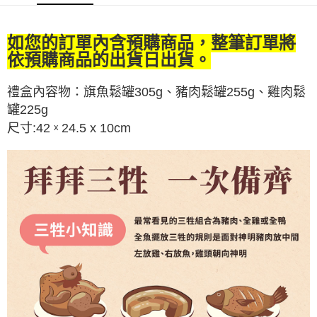
相關說明
流程，驗證手機門號後，選擇欲分期的期數、繳款截止日，確認付款後即完
【關於「AFTEE先享後付」】
成交易。
Hami Point
AFTEE先享後付是「在收到商品之後才付款」的支付方式。 讓您購物簡單
3.實際核准額度、可分期數及費用金額請依後續交易確認頁面所載為準。
如您的訂單內含預購商品，整筆訂單將
便利好安心！
相關說明
4.訂單成立30分鐘內，如未前往確認交易或遇審核未通過，訂單將自動取
１．簡單：不需註冊會員、不需綁卡、不需儲值。
依預購商品的出貨日出貨。
「Hami Point」為中華電信所提供之點數服務，可於會員專區綁定中華電信
消。如遇「轉專審核」未通過狀況，表示未達大哥付你分期系統評分，恕無
２．便利：只要手機號碼，簡訊認證，即可結帳。
ATM付款
會員帳號後，即可在購物車使用 Hami Point 折抵消費金額 (1點等於1元)。
法說明評估內容。
３．安心：先確認商品／服務後，再付款。
【繳款方式說明】
禮盒內容物：
旗魚鬆罐305g、豬肉鬆罐255g、雞肉鬆
1.分期款項不併入電信帳單，「大哥付你分期」於每月結算日後寄送繳費提
運送方式
【「AFTEE先享後付」結帳流程】
罐225g
醒簡訊。
１．於結帳方式選擇「AFTEE先享後付」後，將跳轉至「AFTEE先享後付」
2.透過簡訊連結打開帳單後，可選擇「超商條碼／台灣大直營門市／銀行轉
尺寸:42
24.5 x 10cm
x
宅配滿千免運
結帳頁面，進行簡訊認證並確認金額後，即可完成結帳。
帳／街口支付／iPASS MONEY」等通路繳費。
２．訂單成立數日內，您將收到繳費通知簡訊。
每筆NT$100，滿NT$1,000(含以上)免運費
３．收到繳費通知簡訊後14天內，點擊此簡訊中的連結，可透過四大超商／
【注意事項】
ATM／網路銀行／等多元方式進行付款，方視為交易完成。
1.本服務係由「台灣大哥大股份有限公司」（以下簡稱本公司）所提供，讓
※ 請注意：結帳手續完成當下不需立刻繳費，但若您需要取消訂單，請聯絡
用戶於交易時，得透過本服務購買商品或服務，並由商店將買賣／分期付款
購買商品的店家。未經商家同意取消之訂單仍視為有效，需透過AFTEE先享
買賣價金債權讓與本公司後，依約使用本公司帳單繳交帳款。
後付繳納相關費用。
2.基於同意付款使用「大哥付你分期」之契約關係目的，商店將以您的個人
※ 交易是否成功請以「AFTEE先享後付 」之結帳頁面顯示為準，若有關於
資料（包含姓名、電話或地址）提供予台灣大哥大進項蒐集、處理及利用，
是否繳費成功／繳費後需取消欲退款等相關疑問，請聯繫「AFTEE先享後付
由本公司與您本人進行分期帳單所需資料之確認、核對及更正。
客戶支援中心」
https://netprotections.freshdesk.com/support/home
3.完整用戶服務條款，請詳閱以下連結：
https://oppay.tw/userRule
【注意事項】
１．透過由恩沛科技股份有限公司提供之「AFTEE先享後付」服務完成之交
易，需依本服務之必要範圍內提供個人資料，並將交易相關給付款項請求債
權轉讓予恩沛科技股份有限公司。