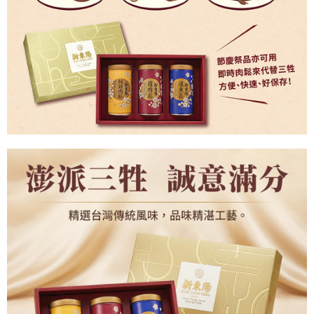
２．關於個人資料處理事宜，請瀏覽以下網址：
https://aftee.tw/terms/#terms3
３．未成年的使用者請事先徵得法定代理人或監護人之同意方可使用
「AFTEE先享後付」，若未經同意申辦者引起之損失，本公司不負相關責
任。
４．使用「AFTEE先享後付」時，將依據個別帳號之用戶狀況，依本公司即
時審查核予不同之上限額度；若仍有額度不足之情形，本公司將視審查結果
請求用戶進行身份認證。
５．嚴禁一人註冊多個帳號或使用他人資訊註冊。若發現惡意使用之情形，
恩沛科技股份有限公司將有權停止該用戶之使用額度並採取法律行動。