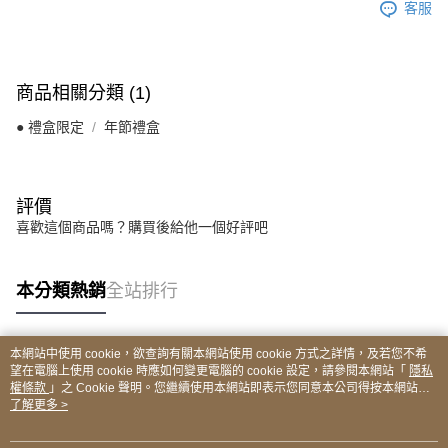
客服
商品相關分類 (1)
● 禮盒限定
年節禮盒
評價
喜歡這個商品嗎？購買後給他一個好評吧
本分類熱銷
全站排行
本網站中使用 cookie，欲查詢有關本網站使用 cookie 方式之詳情，及若您不希
熱門標籤
望在電腦上使用 cookie 時應如何變更電腦的 cookie 設定，請參閱本網站「
隱私
權條款
」之 Cookie 聲明。您繼續使用本網站即表示您同意本公司得按本網站使
用條款之 Cookie 聲明使用 cookie。
了解更多 >