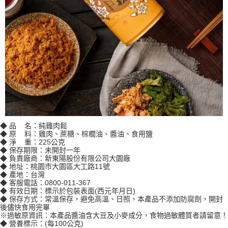
◆ 品 名：純雞肉鬆
◆ 原 料：雞肉、蔗糖、棕櫚油、醬油、食用鹽
◆ 淨 重：225公克
◆ 保存期限：未開封一年
◆ 負責廠商：新東陽股份有限公司大園廠
◆ 地址：桃園市大園區大工路11號
◆ 產地：台灣
◆ 客服電話：0800-011-367
◆ 有效日期：標示於包裝表面(西元年月日)
◆ 保存方式：常溫保存，避免高溫、日照，本產品不添加防腐劑，開封
後儘快食用完畢
※過敏原資訊：本產品醬油含大豆及小麥成分，食物過敏體質者請留意！
◆ 營養標示：(每100公克)