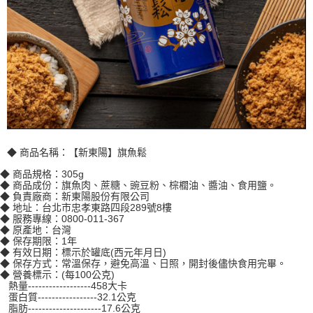
◆ 商品名稱：【新東陽】旗魚鬆
◆ 商品規格：305g
◆ 商品成份：旗魚肉、蔗糖、豌豆粉、棕櫚油、醬油、食用鹽。
◆ 負責廠商：新東陽股份有限公司
◆ 地址：台北市忠孝東路四段289號8樓
◆ 服務專線：0800-011-367
◆ 原產地：台灣
◆ 保存期限：1年
◆ 有效日期：標示於罐底(西元年月日)
◆ 保存方式：常溫保存，避免高溫、日照，開封後儘快食用完畢。
◆ 營養標示：(每100公克)
熱量------------------458大卡
蛋白質-----------------32.1公克
脂肪---------------------17.6公克