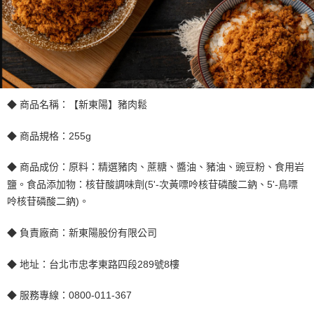
◆ 商品名稱：【新東陽】豬肉鬆
◆ 商品規格：255g
◆ 商品成份：原料：精選豬肉、蔗糖、醬油、豬油、豌豆粉、食用岩
鹽。食品添加物：核苷酸調味劑(5'-次黃嘌呤核苷磷酸二鈉、5'-鳥嘌
呤核苷磷酸二鈉)。
◆ 負責廠商：新東陽股份有限公司
◆ 地址：台北市忠孝東路四段289號8樓
◆ 服務專線：0800-011-367