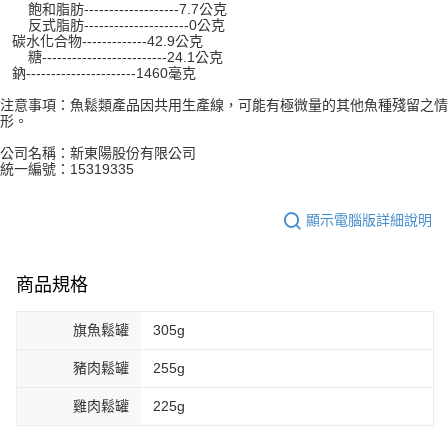
飽和脂肪-------------------7.7公克
反式脂肪---------------------0公克
碳水化合物-------------42.9公克
糖-------------------------24.1公克
鈉----------------------1460毫克
注意事項：魚鬆類產品因共用生產線，可能有極微量的其他魚種殘留之情
形。
公司名稱：新東陽股份有限公司
統一編號：15319335
顯示電腦版詳細說明
商品規格
旗魚鬆罐
305g
豬肉鬆罐
255g
雞肉鬆罐
225g